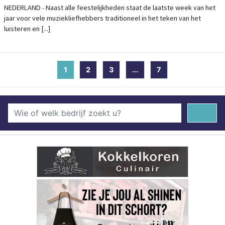
VAN START
NEDERLAND - Naast alle feestelijkheden staat de laatste week van het
jaar voor vele muziekliefhebbers traditioneel in het teken van het
luisteren en [...]
1
(current)
2
3
...
7