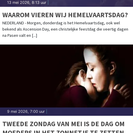
13 mei 2026, 8:13 uur
|
WAAROM VIEREN WIJ HEMELVAARTSDAG?
NEDERLAND - Morgen, donderdag is het Hemelvaartsdag, ook wel
bekend als Ascension Day, een christelijke feestdag die veertig dagen
na Pasen valt en [...]
9 mei 2026, 7:00 uur
|
TWEEDE ZONDAG VAN MEI IS DE DAG OM
MOEDERS IN HET ZONNETJE TE ZETTEN