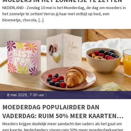
NEDERLAND - Zondag 10 mei is het Moederdag, de dag om moeders in
het zonnetje te zetten! Verras jij haar met ontbijt op bed, een
bloemetje, chocola, [...]
8 mei 2026, 7:30 uur
|
MOEDERDAG POPULAIRDER DAN
VADERDAG: RUIM 50% MEER KAARTEN
VERSTUURD
Moeders krijgen duidelijk meer aandacht dan vaders als het gaat om
een kaartje. Nederlanders sturen ruim 50% meer moederdagkaarten