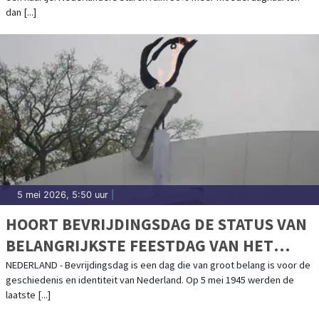
dan [...]
5 mei 2026, 5:50 uur
|
HOORT BEVRIJDINGSDAG DE STATUS VAN
BELANGRIJKSTE FEESTDAG VAN HET
JAAR TE KRIJGEN?
NEDERLAND - Bevrijdingsdag is een dag die van groot belang is voor de
geschiedenis en identiteit van Nederland. Op 5 mei 1945 werden de
laatste [...]