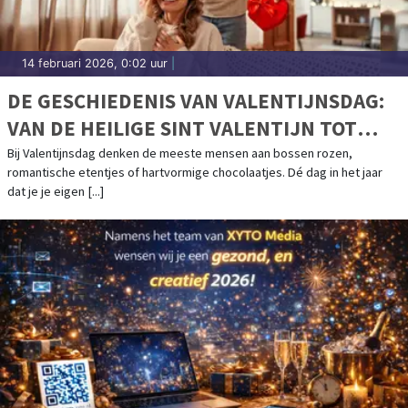
14 februari 2026, 0:02 uur
|
DE GESCHIEDENIS VAN VALENTIJNSDAG:
VAN DE HEILIGE SINT VALENTIJN TOT
COMMERCIEEL LIEFDESFEEST
Bij Valentijnsdag denken de meeste mensen aan bossen rozen,
romantische etentjes of hartvormige chocolaatjes. Dé dag in het jaar
dat je je eigen [...]