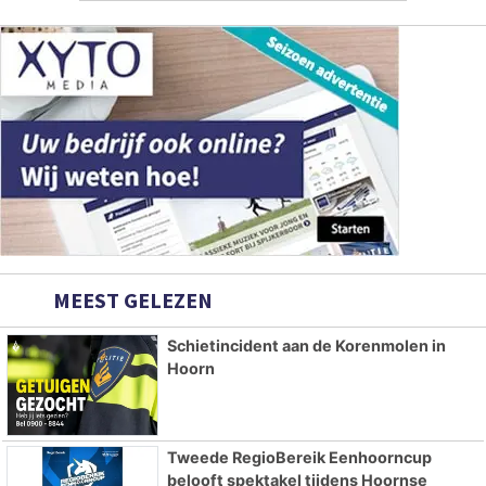
MEEST GELEZEN
Schietincident aan de Korenmolen in
Hoorn
Tweede RegioBereik Eenhoorncup
belooft spektakel tijdens Hoornse