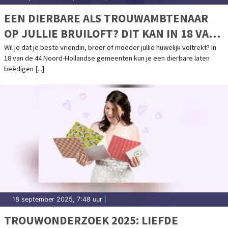
EEN DIERBARE ALS TROUWAMBTENAAR
OP JULLIE BRUILOFT? DIT KAN IN 18 VAN
DE 44 NOORD-HOLLANDSE GEMEENTEN
Wil je dat je beste vriendin, broer of moeder jullie huwelijk voltrekt? In
18 van de 44 Noord-Hollandse gemeenten kun je een dierbare laten
beëdigen [...]
18 september 2025, 7:48 uur
|
TROUWONDERZOEK 2025: LIEFDE