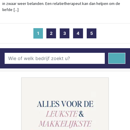
in zwaar weer belanden. Een relatietherapeut kan dan helpen om de
liefde [...]
1
(current)
2
3
4
5