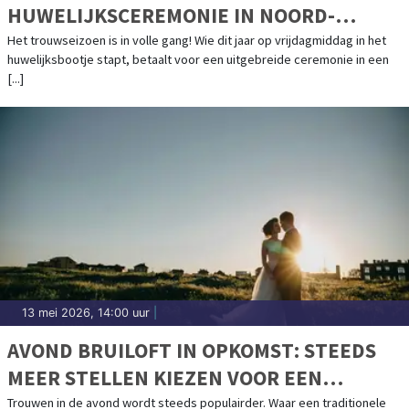
HUWELIJKSCEREMONIE IN NOORD-
HOLLAND
Het trouwseizoen is in volle gang! Wie dit jaar op vrijdagmiddag in het
huwelijksbootje stapt, betaalt voor een uitgebreide ceremonie in een
[...]
13 mei 2026, 14:00 uur
|
AVOND BRUILOFT IN OPKOMST: STEEDS
MEER STELLEN KIEZEN VOOR EEN
CEREMONIE BIJ ZONSONDERGANG
Trouwen in de avond wordt steeds populairder. Waar een traditionele