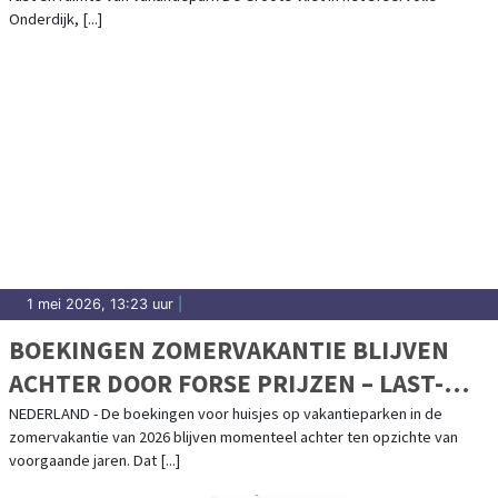
Onderdijk, [...]
1 mei 2026, 13:23 uur
|
BOEKINGEN ZOMERVAKANTIE BLIJVEN
ACHTER DOOR FORSE PRIJZEN – LAST-
MINUTE EXPLOSIE VERWACHT
NEDERLAND - De boekingen voor huisjes op vakantieparken in de
zomervakantie van 2026 blijven momenteel achter ten opzichte van
voorgaande jaren. Dat [...]