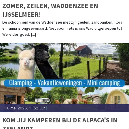
ZOMER, ZEILEN, WADDENZEE EN
IJSSELMEER!
De schoonheid van de Waddenzee met zijn geulen, zandbanken, flora
en fauna is ongeëvenaard. Niet voor niets is ons Wad uitgeroepen tot
Werelderfgoed. [...]
6 mei 2026, 11:52 uur
|
KOM JIJ KAMPEREN BIJ DE ALPACA'S IN
ZEELAND?