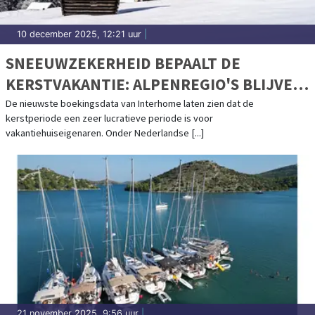
10 december 2025, 12:21 uur
|
SNEEUWZEKERHEID BEPAALT DE
KERSTVAKANTIE: ALPENREGIO'S BLIJVEN
TOPBESTEMMINGEN
De nieuwste boekingsdata van Interhome laten zien dat de
kerstperiode een zeer lucratieve periode is voor
vakantiehuiseigenaren. Onder Nederlandse [...]
21 november 2025, 9:56 uur
|