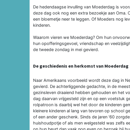
De hedendaagse invulling van Moederdag is voor
deze dag ook nog een extra bezoekje aan Oma. O
een bloemetje neer te leggen. Of Moeders nog leve
kinderen.
Waarom vieren we Moederdag? Om hun onvoorwaard
hun opofferingsgevoel, vriendschap en veelzijdigh
de tweede zondag in mei gevierd.
De geschiedenis en herkomst van Moederdag
Naar Amerikaans voorbeeld wordt deze dag in Ne
gevierd. De achterliggende gedachte, in de meest
gezinsleven draaiend hebben gehouden en het vo
dag daarvan vrijgesteld zijn en op een voetstuk
rolpatroon is daarbij wel het door de kinderen ge
kleinere kinderen al lang van tevoren op school g
of een ander geschenk. Sinds de jaren '60 zorgde 
huishoudpotje of als men welgesteld was zelfs e
op hun beurt dan vaak nog even op bezoek bij hu