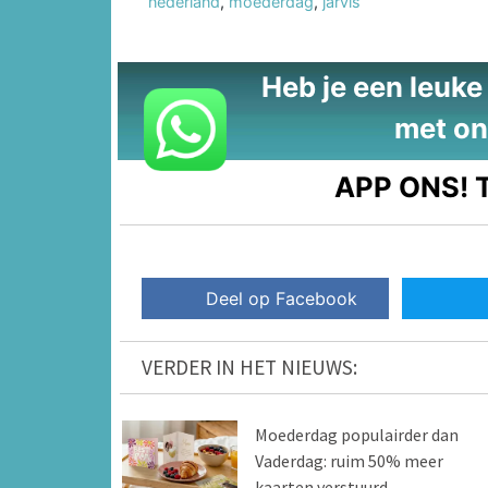
nederland
,
moederdag
,
jarvis
Heb je een leuke t
met on
APP ONS!
T
Deel op Facebook
VERDER IN HET NIEUWS:
Moederdag populairder dan
Vaderdag: ruim 50% meer
kaarten verstuurd