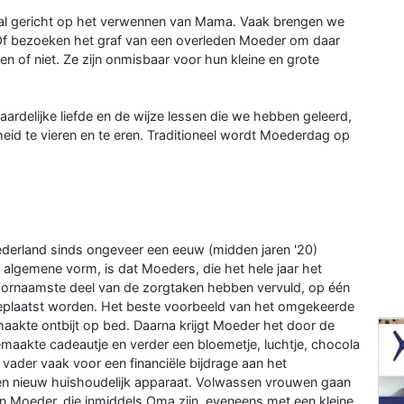
al gericht op het verwennen van Mama. Vaak brengen we
f bezoeken het graf van een overleden Moeder om daar
n of niet. Ze zijn onmisbaar voor hun kleine en grote
elijke liefde en de wijze lessen die we hebben geleerd,
eid te vieren en te eren. Traditioneel wordt Moederdag op
derland sinds ongeveer een eeuw (midden jaren '20)
 algemene vorm, is dat Moeders, die het hele jaar het
ornaamste deel van de zorgtaken hebben vervuld, op één
 geplaatst worden. Het beste voorbeeld van het omgekeerde
maakte ontbijt op bed. Daarna krijgt Moeder het door de
emaakte cadeautje en verder een bloemetje, luchtje, chocola
vader vaak voor een financiële bijdrage aan het
en nieuw huishoudelijk apparaat. Volwassen vrouwen gaan
n Moeder, die inmiddels Oma zijn, eveneens met een kleine