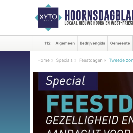
HOORNSDAGBLA
lokaal nieuws hoorn en west-fries
112
Algemeen
Bedrijvengids
Gemeente
Home
Specials
Feestdagen
Tweede zond