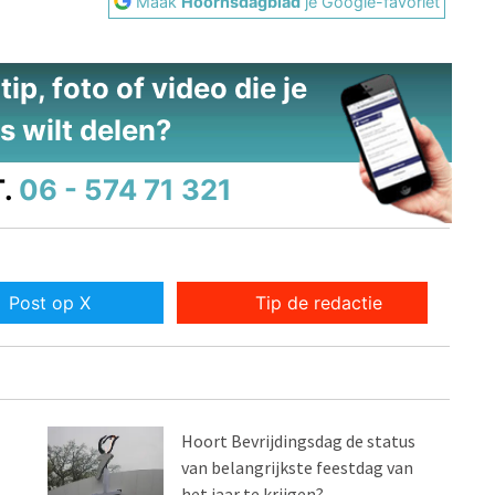
Maak
Hoornsdagblad
je Google-favoriet
ip, foto of video die je
s wilt delen?
.
06 - 574 71 321
Post op X
Tip de redactie
Hoort Bevrijdingsdag de status
van belangrijkste feestdag van
het jaar te krijgen?