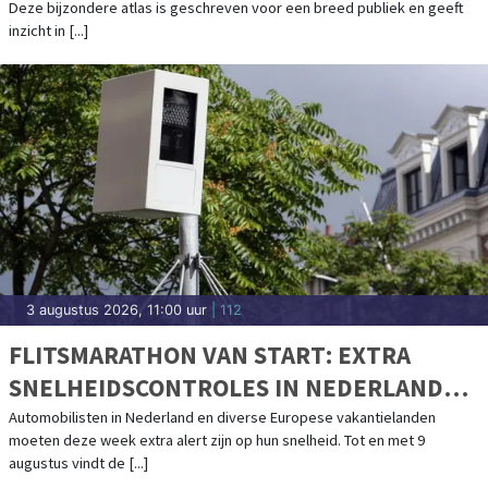
Deze bijzondere atlas is geschreven voor een breed publiek en geeft
inzicht in [...]
3 augustus 2026, 11:00 uur
| 112
FLITSMARATHON VAN START: EXTRA
SNELHEIDSCONTROLES IN NEDERLAND
EN POPULAIRE VAKANTIELANDEN
Automobilisten in Nederland en diverse Europese vakantielanden
moeten deze week extra alert zijn op hun snelheid. Tot en met 9
augustus vindt de [...]