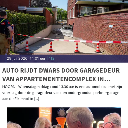
HULP NODIG? DOE MEE AAN DE
WESTFRIESE BEURSVLOER
BOVENKARSPEL - Heeft jouw maatschappelijke organisatie een
hulpvraag die je zelf niet kunt oplossen? Doe dan mee aan de
Westfriese Beursvloer op 29 [...]
29 juli 2026, 8:00 uur
| uitgaan