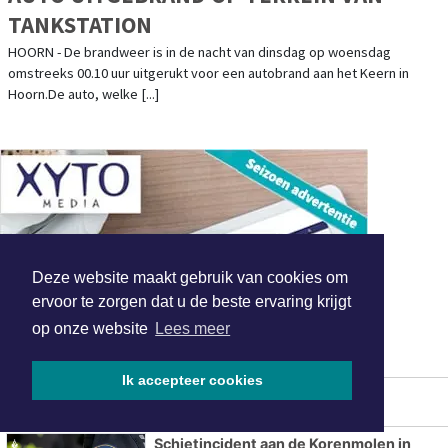
Burgemeester Nieuwenburg sluit
bedrijfspand Atoomweg Hoorn
Derde autobrand in vier dagen tijd in
Hoorn, man aangehouden
De mooiste occasions bij Autobedrijf
Kroonenburg
Deze website maakt gebruik van cookies om
ervoor te zorgen dat u de beste ervaring krijgt
op onze website
Lees meer
Tweede RegioBereik Eenhoorncup
belooft spektakel tijdens Hoornse
Ik accepteer cookies
kermis