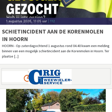
DE MOOISTE OCCASIONS BIJ
AUTOBEDRIJF KROONENBURG
Autobedrijf Kroonenburg is een garagebedrijf voor alle merken, maar
wel met een (historisch gegroeide) Renault specialisatie en een mooie
klanten [...]
31 juli 2026, 13:20 uur
| regio
HOE WORDT JOUW ORGANISATIE
DEMENTIEVRIENDELIJK?