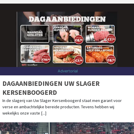
2 augustus 2026, 21:58 uur
| sport
AZ OVERTUIGT TEGEN TIENTAL PSV EN
VEROVERT JOHAN CRUIJFF SCHAAL
EINDHOVEN – AZ heeft het nieuwe seizoen geopend met een prijs. Na
de winst van de KNVB-beker legde de ploeg van trainer Leeroy Echteld
ook beslag op [...]
2 augustus 2026, 13:30 uur
| uitgaan