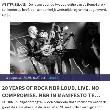
KERMIS
WESTFRIESLAND - De loting voor de tweede editie van de RegioBereik
Eenhoorncup heeft een aantrekkelijk wedstrijdprogramma opgeleverd.
Op [...]
3 augustus 2026, 9:27 uur
| uitgaan
20 YEARS OF ROCK NBR LOUD. LIVE. NO
COMPROMISE. NBR IN MANIFESTO TE
HOORN!
HOORN - Al 20 jaar brengt NBR een compromisloze rockshow waarin de
grootste klassiekers uit de jaren '70 en '80 met volle overtuiging tot