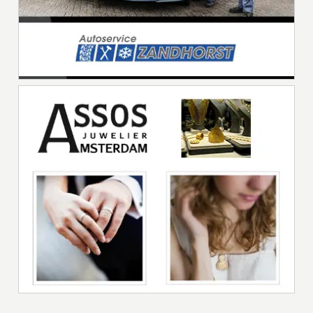
Advertorial
DAGAANBIEDINGEN UW SLAGER
KERSENBOOGERD
In de slagerij van Uw Slager Kersenboogerd staat men garant voor
verse en ambachtelijke bereide producten. Tevens hebben wij
wekelijks onze vaste [...]