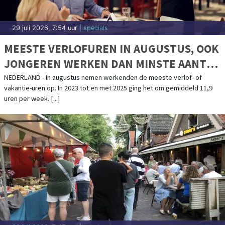
29 juli 2026, 5:34 uur
| 112
AUTO UITGEBRAND OP TERREIN VAN
TANKSTATION
HOORN - De brandweer is in de nacht van dinsdag op woensdag
omstreeks 00.10 uur uitgerukt voor een autobrand aan het Keern in
Hoorn.De auto, welke [...]