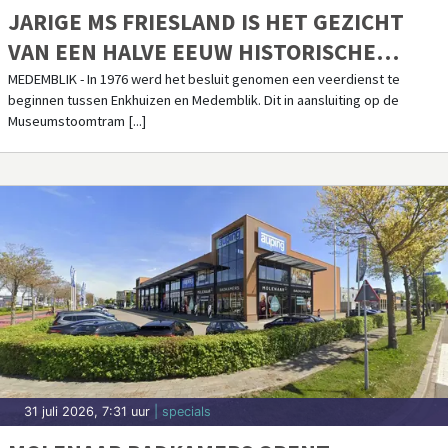
31 juli 2026, 5:55 uur
| 112
DERDE AUTOBRAND IN VIER DAGEN TIJD
IN HOORN, MAN AANGEHOUDEN
HOORN - Donderdagavond rond 23.10 uur is een geparkeerde auto door
brand verwoest op een parkeerplaats nabij Scholengemeenschap
Newton aan de Dampten [...]