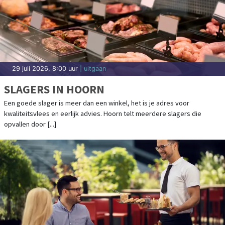
vakantie-uren op. In 2023 tot en met 2025 ging het om gemiddeld 11,9
uren per week. [...]
29 juli 2026, 7:45 uur
| specials
NEGEN OP DE TIEN VOLWASSENEN
VINDEN HET LEVEN DE MOEITE WAARD
NEDERLAND - In 2025 vond 90 procent van de volwassenen het leven de
moeite waard en 70 procent had het gevoel dat ze iets bijdragen aan de
[...]