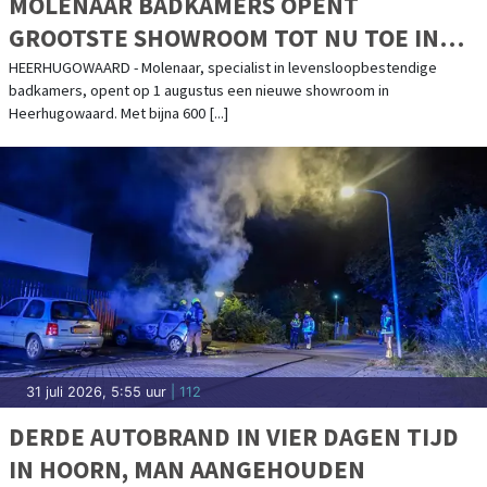
30 juli 2026, 15:50 uur
| gemeente
BURGEMEESTER NIEUWENBURG SLUIT
BEDRIJFSPAND ATOOMWEG HOORN
HOORN - Burgemeester Nieuwenburg heeft op 30 juli om 15.00 uur een
bedrijfspand aan de Atoomweg in Hoorn voor een periode van zes
maanden gesloten. [...]