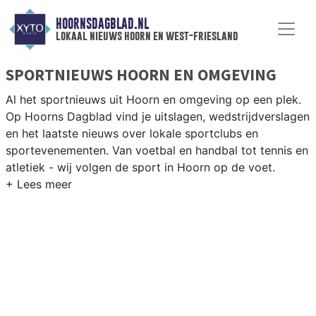
HOORNSDAGBLAD.NL
lokaal nieuws hoorn en west-friesland
SPORTNIEUWS HOORN EN OMGEVING
Al het sportnieuws uit Hoorn en omgeving op een plek.
Op Hoorns Dagblad vind je uitslagen, wedstrijdverslagen
en het laatste nieuws over lokale sportclubs en
sportevenementen. Van voetbal en handbal tot tennis en
atletiek - wij volgen de sport in Hoorn op de voet.
LOKALE SPORT HOORN
Van HV Hoorn en FC Hoorn tot zeilen op het IJsselmeer
en atletiek bij AV Hoorn — sport in Hoorn heeft een
uitgesproken West-Fries karakter. Blijf op de hoogte van
alle sportieve uitslagen en prestaties in Hoorn.