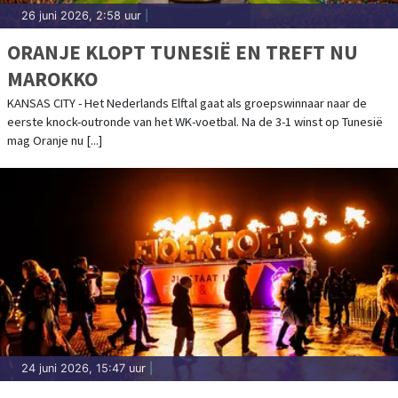
26 juni 2026, 2:58 uur
|
ORANJE KLOPT TUNESIË EN TREFT NU
MAROKKO
KANSAS CITY - Het Nederlands Elftal gaat als groepswinnaar naar de
eerste knock-outronde van het WK-voetbal. Na de 3-1 winst op Tunesië
mag Oranje nu [...]
24 juni 2026, 15:47 uur
|