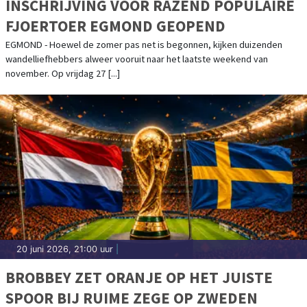
INSCHRIJVING VOOR RAZEND POPULAIRE
FJOERTOER EGMOND GEOPEND
EGMOND - Hoewel de zomer pas net is begonnen, kijken duizenden
wandelliefhebbers alweer vooruit naar het laatste weekend van
november. Op vrijdag 27 [...]
20 juni 2026, 21:00 uur
|
BROBBEY ZET ORANJE OP HET JUISTE
SPOOR BIJ RUIME ZEGE OP ZWEDEN