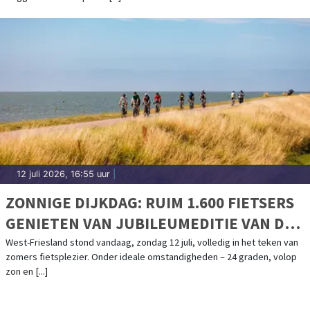
12 juli 2026, 16:55 uur
|
ZONNIGE DIJKDAG: RUIM 1.600 FIETSERS
GENIETEN VAN JUBILEUMEDITIE VAN DE
RONDE VAN DE WESTFRIESE OMRINGDIJK
West-Friesland stond vandaag, zondag 12 juli, volledig in het teken van
zomers fietsplezier. Onder ideale omstandigheden – 24 graden, volop
zon en [...]