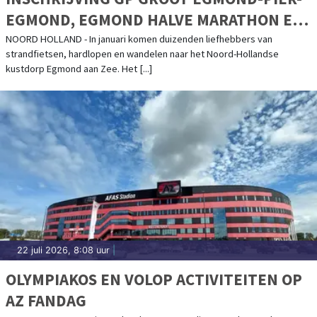
EGMOND, EGMOND HALVE MARATHON EN
HOTEL IN EGMOND WANDEL MARATHON
NOORD HOLLAND - In januari komen duizenden liefhebbers van
strandfietsen, hardlopen en wandelen naar het Noord-Hollandse
GEOPEND
kustdorp Egmond aan Zee. Het [...]
22 juli 2026, 8:08 uur
|
OLYMPIAKOS EN VOLOP ACTIVITEITEN OP
AZ FANDAG