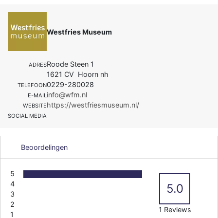
Westfries Museum
Roode Steen 1
ADRES
1621 CV Hoorn nh
0229-280028
TELEFOON
info@wfm.nl
E-MAIL
https://westfriesmuseum.nl/
WEBSITE
SOCIAL MEDIA
Beoordelingen
5
4
5.0
3
2
1 Reviews
1