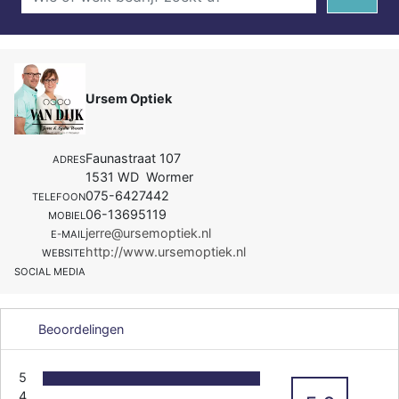
Ursem Optiek
Faunastraat 107
ADRES
1531 WD Wormer
075-6427442
TELEFOON
06-13695119
MOBIEL
jerre@ursemoptiek.nl
E-MAIL
http://www.ursemoptiek.nl
WEBSITE
SOCIAL MEDIA
Beoordelingen
5
4