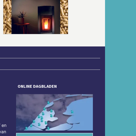
Volgende
ONLINE DAGBLADEN
f en
van