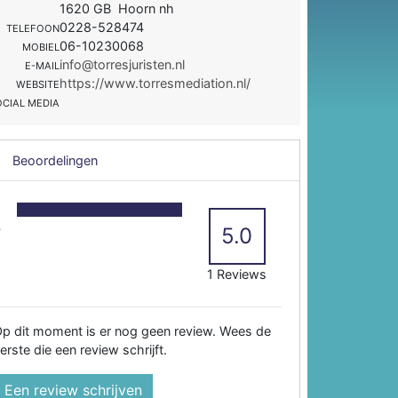
1620 GB Hoorn nh
0228-528474
TELEFOON
06-10230068
MOBIEL
info@torresjuristen.nl
E-MAIL
https://www.torresmediation.nl/
WEBSITE
OCIAL MEDIA
Beoordelingen
5
4
5.0
3
2
1 Reviews
p dit moment is er nog geen review. Wees de
erste die een review schrijft.
Een review schrijven