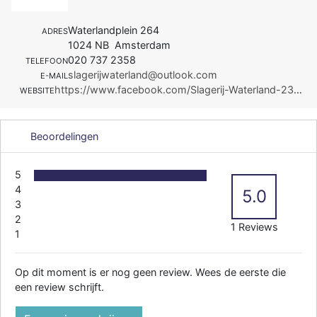
Waterlandplein 264
ADRES
1024 NB Amsterdam
020 737 2358
TELEFOON
slagerijwaterland@outlook.com
E-MAIL
https://www.facebook.com/Slagerij-Waterland-2337515513146603/
WEBSITE
Beoordelingen
5
4
5.0
3
2
1 Reviews
1
Op dit moment is er nog geen review. Wees de eerste die
een review schrijft.