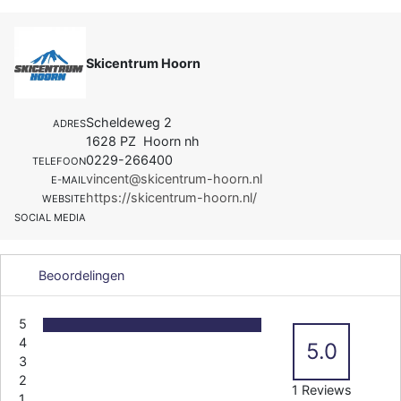
Skicentrum Hoorn
Scheldeweg 2
ADRES
1628 PZ Hoorn nh
0229-266400
TELEFOON
vincent@skicentrum-hoorn.nl
E-MAIL
https://skicentrum-hoorn.nl/
WEBSITE
SOCIAL MEDIA
Beoordelingen
5
4
5.0
3
2
1 Reviews
1