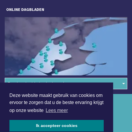
ONLINE DAGBLADEN
Overige dagbladen in de regio
Deze website maakt gebruik van cookies om
Algemene voorwaarden
ervoor te zorgen dat u de beste ervaring krijgt
op onze website
Lees meer
Disclaimer
Privacy Statement
Ik accepteer cookies