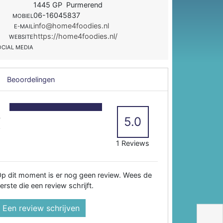
1445 GP Purmerend
06-16045837
MOBIEL
info@home4foodies.nl
E-MAIL
https://home4foodies.nl/
WEBSITE
OCIAL MEDIA
Beoordelingen
5
4
5.0
3
2
1 Reviews
p dit moment is er nog geen review. Wees de
erste die een review schrijft.
Een review schrijven