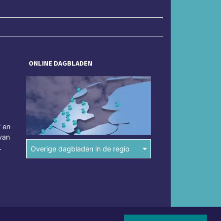
ONLINE DAGBLADEN
f en
van
.
Overige dagbladen in de regio