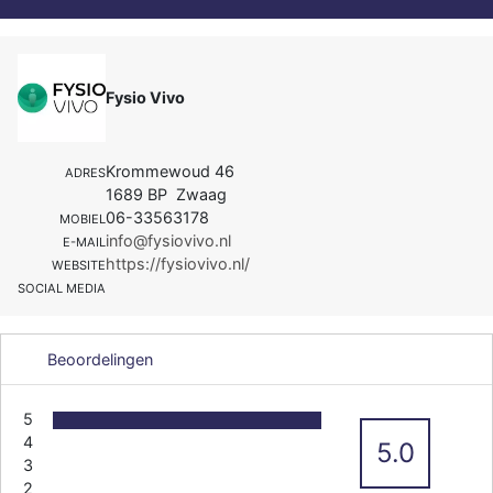
Fysio Vivo
Krommewoud 46
ADRES
1689 BP Zwaag
06-33563178
MOBIEL
info@fysiovivo.nl
E-MAIL
https://fysiovivo.nl/
WEBSITE
SOCIAL MEDIA
Beoordelingen
5
4
5.0
3
2