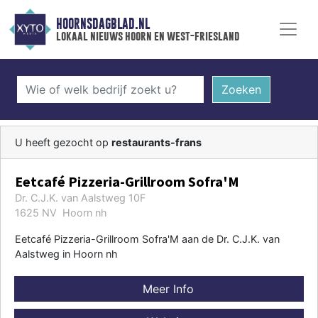
HOORNSDAGBLAD.NL
lokaal nieuws hoorn en west-friesland
Zoeken
U heeft gezocht op
restaurants-frans
Eetcafé Pizzeria-Grillroom Sofra'M
Dr. C.J.K. van Aalstweg 10F
1625 NV Hoorn nh
Eetcafé Pizzeria-Grillroom Sofra'M aan de Dr. C.J.K. van
Aalstweg in Hoorn nh
Meer Info