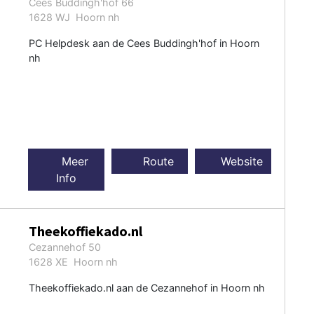
Cees Buddingh'hof 66
1628 WJ Hoorn nh
PC Helpdesk aan de Cees Buddingh'hof in Hoorn
nh
Meer
Route
Website
Info
Theekoffiekado.nl
Cezannehof 50
1628 XE Hoorn nh
Theekoffiekado.nl aan de Cezannehof in Hoorn nh