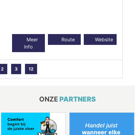
Meer
Route
Website
Info
2
3
12
ONZE
PARTNERS