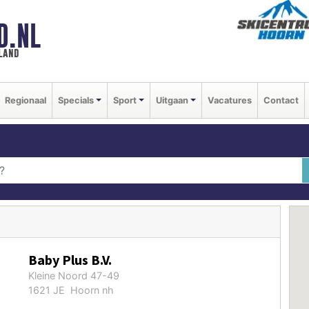
D.NL
land
Regionaal
Specials
Sport
Uitgaan
Vacatures
Contact
Baby Plus B.V.
Kleine Noord 47-49
1621 JE Hoorn nh