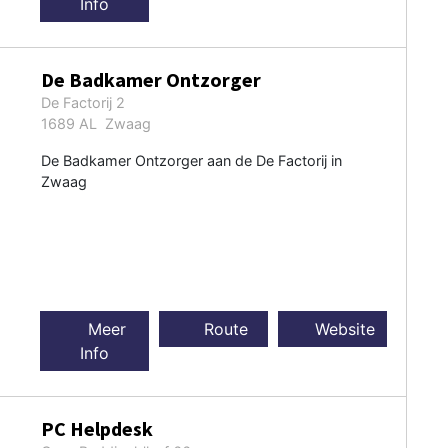
Info
De Badkamer Ontzorger
De Factorij 2
1689 AL Zwaag
De Badkamer Ontzorger aan de De Factorij in
Zwaag
Meer
Route
Website
Info
PC Helpdesk