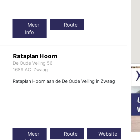
Meer
Route
Info
Rataplan Hoorn
De Oude Veiling 56
1689 AC Zwaag
Rataplan Hoorn aan de De Oude Veiling in Zwaag
Meer
Route
Website