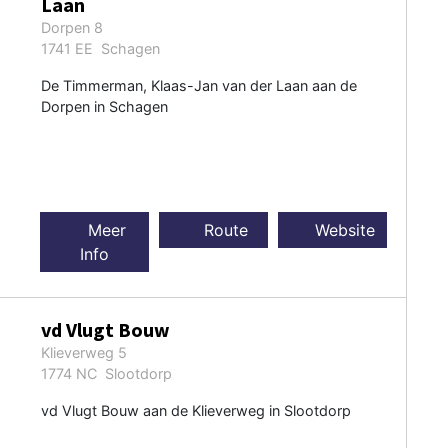
Laan
Dorpen 8
1741 EE Schagen
De Timmerman, Klaas-Jan van der Laan aan de
Dorpen in Schagen
Meer
Route
Website
Info
vd Vlugt Bouw
Klieverweg 5
1774 NC Slootdorp
vd Vlugt Bouw aan de Klieverweg in Slootdorp