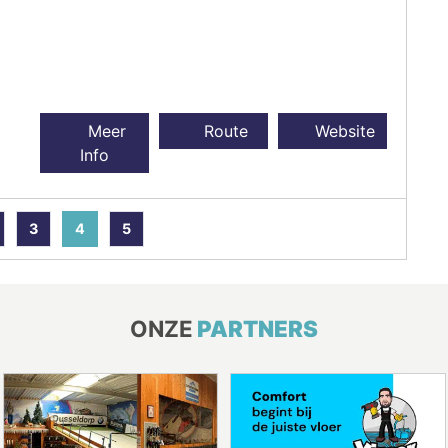
Meer
Route
Website
Info
3
4
5
ONZE
PARTNERS