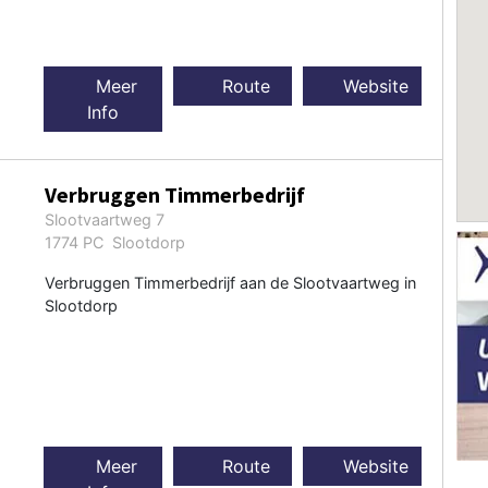
Meer
Route
Website
Info
Verbruggen Timmerbedrijf
Slootvaartweg 7
1774 PC Slootdorp
Verbruggen Timmerbedrijf aan de Slootvaartweg in
Slootdorp
Meer
Route
Website