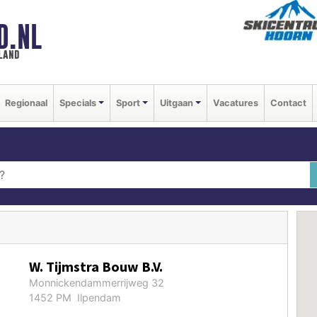
D.NL
land
Regionaal
Specials
Sport
Uitgaan
Vacatures
Contact
W. Tijmstra Bouw B.V.
Monnickendammerrijweg 32
1452 PM Ilpendam