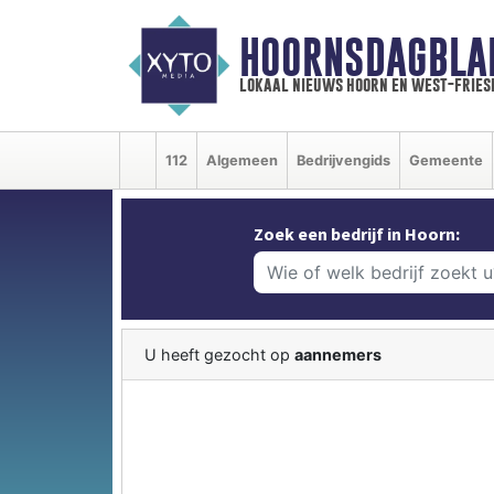
HOORNSDAGBLA
lokaal nieuws hoorn en west-fries
112
Algemeen
Bedrijvengids
Gemeente
Zoek een bedrijf in Hoorn:
U heeft gezocht op
aannemers