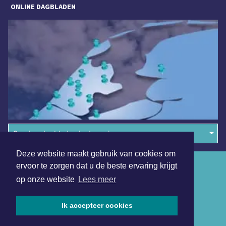
ONLINE DAGBLADEN
Overige dagbladen in de regio
Deze website maakt gebruik van cookies om
Algemene voorwaarden
ervoor te zorgen dat u de beste ervaring krijgt
op onze website
Lees meer
Disclaimer
Privacy Statement
Ik accepteer cookies
Copyright (c) 2026 | Hoornsdagblad.nl - Alle rechten