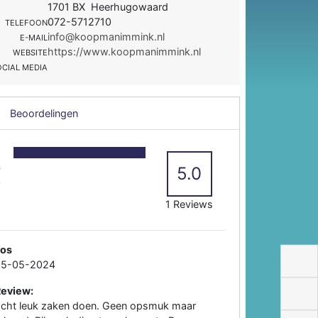
1701 BX Heerhugowaard
072-5712710
TELEFOON
info@koopmanimmink.nl
E-MAIL
https://www.koopmanimmink.nl
WEBSITE
OCIAL MEDIA
Beoordelingen
5
4
5.0
3
2
1 Reviews
Jos
05-05-2024
Review:
cht leuk zaken doen. Geen opsmuk maar