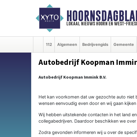
HOORNSDAGBLA
lokaal nieuws hoorn en west-fries
112
Algemeen
Bedrijvengids
Gemeente
Autobedrijf Koopman Immin
Autobedrijf Koopman Immink B.V.
Het kan voorkomen dat uw gezochte auto niet b
wensen eenvoudig even door en wij gaan kijken 
Wij hebben uitstekende contacten in het land en
collegabedrijven. Daardoor beschikken we over 
Zodra gevonden informeren wij u over de specifi