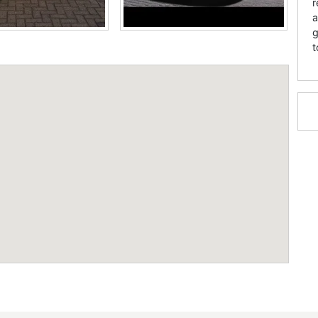
r
a
g
t