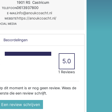
1901 RS Castricum
0613937800
TELEFOON
info@anoukcoacht.nl
E-MAIL
https://anoukcoacht.nl/
WEBSITE
OCIAL MEDIA
Beoordelingen
5
4
5.0
3
2
1 Reviews
p dit moment is er nog geen review. Wees de
erste die een review schrijft.
Een review schrijven