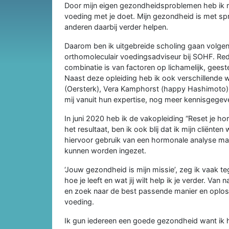
Door mijn eigen gezondheidsproblemen heb ik m
voeding met je doet. Mijn gezondheid is met spr
anderen daarbij verder helpen.
Daarom ben ik uitgebreide scholing gaan volgen
orthomoleculair voedingsadviseur bij SOHF. Red
combinatie is van factoren op lichamelijk, geeste
Naast deze opleiding heb ik ook verschillende
(Oersterk), Vera Kamphorst (happy Hashimoto) e
mij vanuit hun expertise, nog meer kennisgegeve
In juni 2020 heb ik de vakopleiding “Reset je h
het resultaat, ben ik ook blij dat ik mijn cliënt
hiervoor gebruik van een hormonale analyse maa
kunnen worden ingezet.
‘Jouw gezondheid is mijn missie’, zeg ik vaak teg
hoe je leeft en wat jij wilt help ik je verder. Va
en zoek naar de best passende manier en oplossin
voeding.
Ik gun iedereen een goede gezondheid want ik he