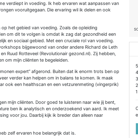
e verdiept in voeding. Ik heb ervaren wat aanpassen van
ongen vooruitgegaan. Die ervaring wil ik delen en ook
 op het gebied van voeding. Zoals de opleiding
S
en om dit te volgen is omdat ik zag dat gezondheid een
lijk en sociaal gebied. Met een cruciale rol van voeding.
 workshops bijgewoond van onder andere Richard de Leth
n Ruud Rotteveel (Revolutionair gezond.nl). Zij hebben,
n om mijn cliënten te begeleiden.
ormonen expert” afgerond. Buiten dat ik enorm trots ben op
en weer verder kan helpen om in balans te komen. Ik maak
r ook een healthscan en een vetzurenmeting (vingerprik)
1
en mijn cliënten. Door goed te luisteren naar wie jij bent,
O
n nature ben ik analytisch en onderzoekend van aard. Ik meet
e
g voor jou. Daarbij kijk ik breder dan alleen naar
b zelf ervaren hoe belangrijk dat is.