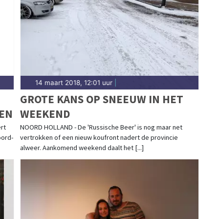
14 maart 2018, 12:01 uur
|
GROTE KANS OP SNEEUW IN HET
DEN
WEEKEND
rt
NOORD HOLLAND - De 'Russische Beer' is nog maar net
oord-
vertrokken of een nieuw koufront nadert de provincie
alweer. Aankomend weekend daalt het [...]