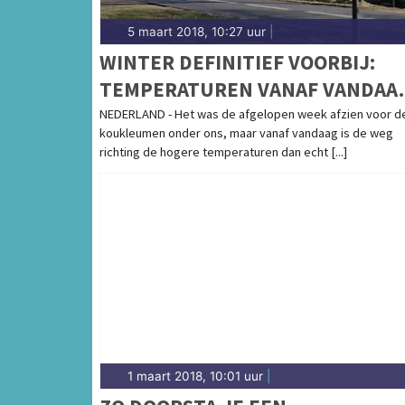
5 maart 2018, 10:27 uur
|
WINTER DEFINITIEF VOORBIJ:
TEMPERATUREN VANAF VANDAA
OMHOOG
NEDERLAND - Het was de afgelopen week afzien voor d
koukleumen onder ons, maar vanaf vandaag is de weg
richting de hogere temperaturen dan echt [...]
1 maart 2018, 10:01 uur
|