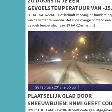
ZO DOORSTA JE EEN
GEVOELSTEMPERATUUR VAN -15
TOT -20 GRADEN!
HEERHUGOWAARD - Het belooft vandaag de koudste da
van de winter te worden. Met in de vroege ochtend een
gevoelstemperatuur van -15 tot -20 is het [...]
28 februari 2018, 9:05 uur
|
PLAATSELIJK GLAD DOOR
SNEEUWBUIEN: KNMI GEEFT CO
GEEL AF
NOORD HOLLAND - Het KNMI heeft code geel afgegeve