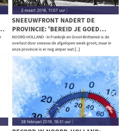
2 maart 2018, 11:07 uur
|
SNEEUWFRONT NADERT DE
G
PROVINCIE: 'BEREID JE GOED
VOOR'
e
NOORD-HOLLAND - In Frankrijk en Groot-Brittannië is de
overlast door sneeuw de afgelopen week groot, maar in
onze provincie is er nog amper wat [...]
28 februari 2018, 16:51 uur
|