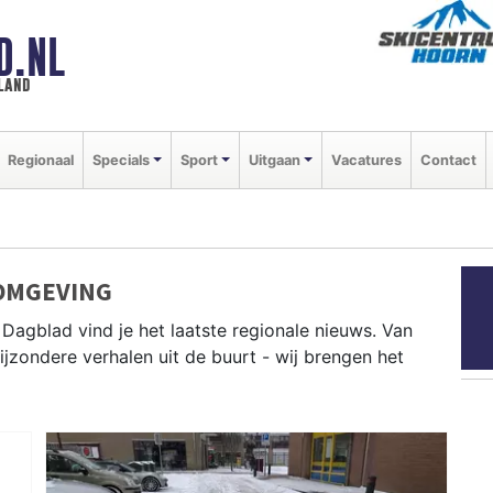
D.NL
land
Regionaal
Specials
Sport
Uitgaan
Vacatures
Contact
OMGEVING
Dagblad vind je het laatste regionale nieuws. Van
bijzondere verhalen uit de buurt - wij brengen het
Enkhuizen, Stede Broec, Koggenland en andere West-