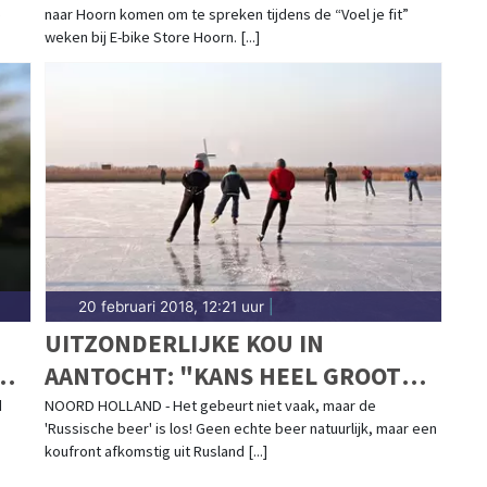
e
naar Hoorn komen om te spreken tijdens de “Voel je fit”
weken bij E-bike Store Hoorn. [...]
20 februari 2018, 12:21 uur
|
UITZONDERLIJKE KOU IN
N,
AANTOCHT: "KANS HEEL GROOT
KEN
DAT WE KUNNEN SCHAATSEN"
d
NOORD HOLLAND - Het gebeurt niet vaak, maar de
'Russische beer' is los! Geen echte beer natuurlijk, maar een
koufront afkomstig uit Rusland [...]