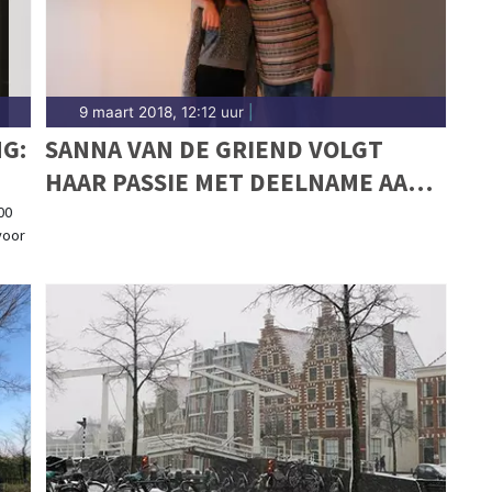
9 maart 2018, 12:12 uur
|
G:
SANNA VAN DE GRIEND VOLGT
HAAR PASSIE MET DEELNAME AAN
THE VOICE KIDS
00
voor