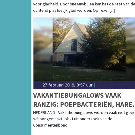
voor gladheid. Door sneeuwbuien kan het de rest van d
ochtend plaatselijk glad worden. Op Texel [...]
27 februari 2018, 8:57 uur
|
VAKANTIEBUNGALOWS VAAK
RANZIG: POEPBACTERIËN, HARE
SCHIMMELS, BEESTJES EN VLEK
NEDERLAND - Vakantiebungalows worden vaak niet goe
schoongemaakt, blijkt uit onderzoek van de
Consumentenbond.