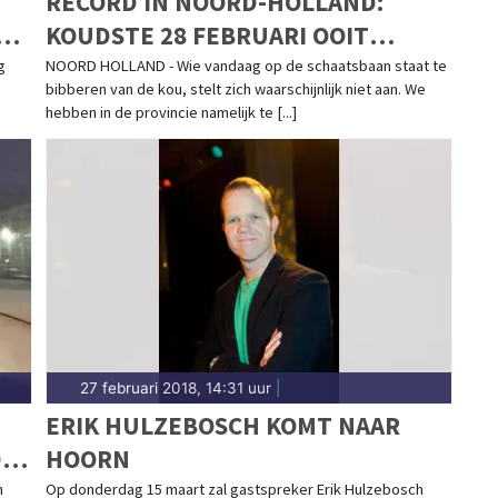
RECORD IN NOORD-HOLLAND:
KOUDSTE 28 FEBRUARI OOIT
GEMETEN
g
NOORD HOLLAND - Wie vandaag op de schaatsbaan staat te
bibberen van de kou, stelt zich waarschijnlijk niet aan. We
hebben in de provincie namelijk te [...]
27 februari 2018, 14:31 uur
|
ERIK HULZEBOSCH KOMT NAAR
DE
HOORN
n
Op donderdag 15 maart zal gastspreker Erik Hulzebosch