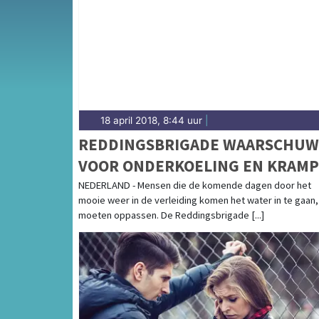
Friese gemeenten.
18 april 2018, 8:44 uur
|
REDDINGSBRIGADE WAARSCHU
VOOR ONDERKOELING EN KRAMP
DOOR KOUD ZWEMWATER
NEDERLAND - Mensen die de komende dagen door het
mooie weer in de verleiding komen het water in te gaan,
moeten oppassen. De Reddingsbrigade [...]