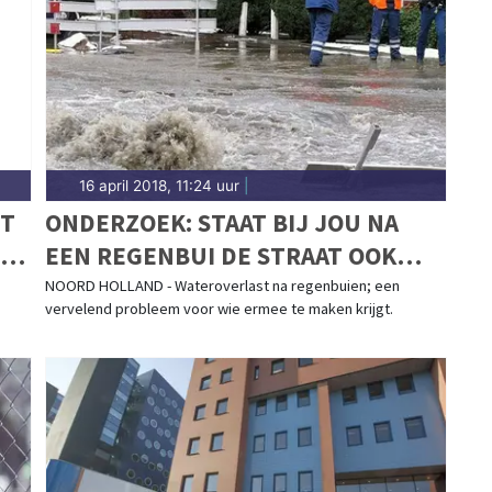
16 april 2018, 11:24 uur
|
WT
ONDERZOEK: STAAT BIJ JOU NA
EEN REGENBUI DE STRAAT OOK
BLANK?
NOORD HOLLAND - Wateroverlast na regenbuien; een
vervelend probleem voor wie ermee te maken krijgt.