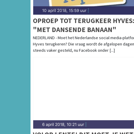
10 april 2018, 15:59 uur
|
OPROEP TOT TERUGKEER HYVES
"MET DANSENDE BANAAN"
NEDERLAND - Moet het Nederlandse social media-platf
Hyves terugkeren? Die vraag wordt de afgelopen dage
steeds vaker gesteld, nu Facebook onder [...]
6 april 2018, 10:21 uur
|