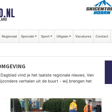
D.NL
land
Regionaal
Specials
Sport
Uitgaan
Vacatures
Contact
OMGEVING
Dagblad vind je het laatste regionale nieuws. Van
bijzondere verhalen uit de buurt - wij brengen het
Enkhuizen, Stede Broec, Koggenland en andere West-