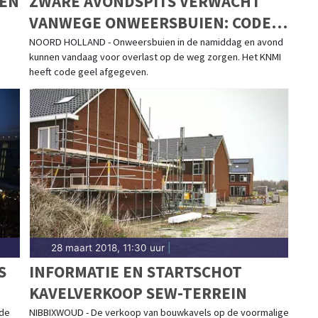
TEN
ZWARE AVONDSPITS VERWACHT
VANWEGE ONWEERSBUIEN: CODE
GEEL
NOORD HOLLAND - Onweersbuien in de namiddag en avond
kunnen vandaag voor overlast op de weg zorgen. Het KNMI
heeft code geel afgegeven.
28 maart 2018, 11:30 uur
|
S
INFORMATIE EN STARTSCHOT
KAVELVERKOOP SEW-TERREIN
 de
NIBBIXWOUD - De verkoop van bouwkavels op de voormalige