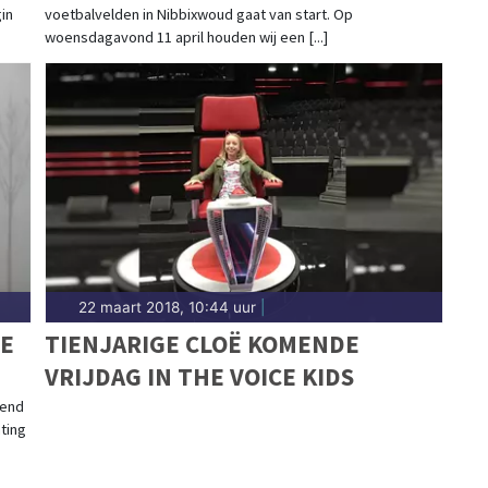
in
voetbalvelden in Nibbixwoud gaat van start. Op
woensdagavond 11 april houden wij een [...]
22 maart 2018, 10:44 uur
|
JE
TIENJARIGE CLOË KOMENDE
VRIJDAG IN THE VOICE KIDS
tend
hting