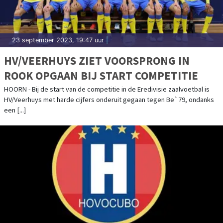
23 september 2023, 19:47 uur
|
HV/VEERHUYS ZIET VOORSPRONG IN
ROOK OPGAAN BIJ START COMPETITIE
HOORN - Bij de start van de competitie in de Eredivisie zaalvoetbal is
HV/Veerhuys met harde cijfers onderuit gegaan tegen Be`79, ondanks
een [...]