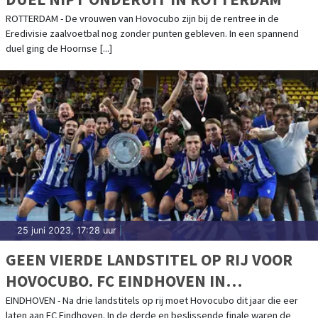
ROTTERDAM - De vrouwen van Hovocubo zijn bij de rentree in de
Eredivisie zaalvoetbal nog zonder punten gebleven. In een spannend
duel ging de Hoornse [...]
25 juni 2023, 17:28 uur
|
GEEN VIERDE LANDSTITEL OP RIJ VOOR
HOVOCUBO. FC EINDHOVEN IN
BESLISSENDE FINALE TE STERK
EINDHOVEN - Na drie landstitels op rij moet Hovocubo dit jaar die eer
laten aan FC Eindhoven. In de derde en beslissende finale waren de