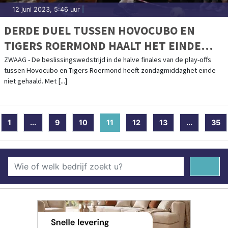
12 juni 2023, 5:46 uur
|
DERDE DUEL TUSSEN HOVOCUBO EN
TIGERS ROERMOND HAALT HET EINDE
NIET
ZWAAG - De beslissingswedstrijd in de halve finales van de play-offs
tussen Hovocubo en Tigers Roermond heeft zondagmiddaghet einde
niet gehaald. Met [...]
1
...
9
10
11
(current)
12
13
...
35