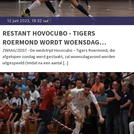
12 juni 2023, 19:32 uur
|
RESTANT HOVOCUBO - TIGERS
ROERMOND WORDT WOENSDAG
GESPEELD IN ZEIST
ZWAAG/ZEIST - De wedstrijd Hovocubo – Tigers Roermond, die
afgelopen zondag werd gestaakt, zal woensdagavond worden
uitgespeeld.Omdat na een aantal [...]