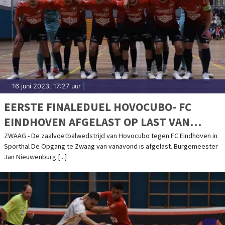
16 juni 2023, 17:27 uur
|
EERSTE FINALEDUEL HOVOCUBO- FC
EINDHOVEN AFGELAST OP LAST VAN
BURGEMEESTER
ZWAAG - De zaalvoetbalwedstrijd van Hovocubo tegen FC Eindhoven in
Sporthal De Opgang te Zwaag van vanavond is afgelast. Burgemeester
Jan Nieuwenburg [...]