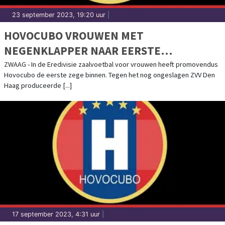
23 september 2023, 19:20 uur
|
HOVOCUBO VROUWEN MET
NEGENKLAPPER NAAR EERSTE
DRIEPUNTER
ZWAAG - In de Eredivisie zaalvoetbal voor vrouwen heeft promovendus
Hovocubo de eerste zege binnen. Tegen het nog ongeslagen ZVV Den
Haag produceerde [...]
17 september 2023, 4:31 uur
|