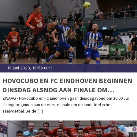
19 juni 2023, 19:59 uur
|
HOVOCUBO EN FC EINDHOVEN BEGINNEN
DINSDAG ALSNOG AAN FINALE OM
LANDSTITEL
ZWAAG - Hovocubo en FC Eindhoven gaan dinsdagavond om 20.00 uur
alsnog beginnen aan de eerste finale om de landstitel in het
zaalvoetbal. Beide [...]