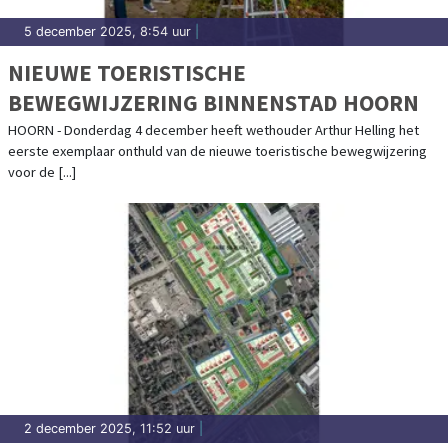
5 december 2025, 8:54 uur
|
NIEUWE TOERISTISCHE
BEWEGWIJZERING BINNENSTAD HOORN
HOORN - Donderdag 4 december heeft wethouder Arthur Helling het
eerste exemplaar onthuld van de nieuwe toeristische bewegwijzering
voor de [...]
2 december 2025, 11:52 uur
|