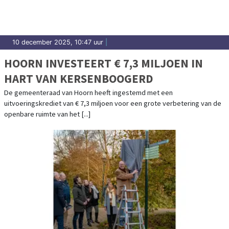
10 december 2025, 10:47 uur
|
HOORN INVESTEERT € 7,3 MILJOEN IN
HART VAN KERSENBOOGERD
De gemeenteraad van Hoorn heeft ingestemd met een
uitvoeringskrediet van € 7,3 miljoen voor een grote verbetering van de
openbare ruimte van het [...]