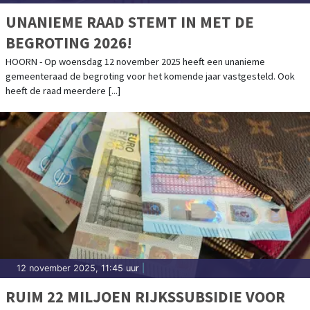
UNANIEME RAAD STEMT IN MET DE
BEGROTING 2026!
HOORN - Op woensdag 12 november 2025 heeft een unanieme
gemeenteraad de begroting voor het komende jaar vastgesteld. Ook
heeft de raad meerdere [...]
12 november 2025, 11:45 uur
|
RUIM 22 MILJOEN RIJKSSUBSIDIE VOOR