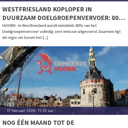
WESTFRIESLAND KOPLOPER IN
DUURZAAM DOELGROEPENVERVOER: 80%
VOLLEDIG ZERO-EMISSIE
HOORN - In Westfriesland wordt inmiddels 80% van het
Doelgroepenvervoer volledig zero-emissie uitgevoerd. Daarmee ligt
de regio ver boven het [...]
17 februari 2026, 11:35 uur
|
NOG ÉÉN MAAND TOT DE