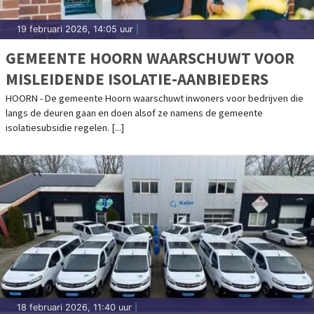
19 februari 2026, 14:05 uur
|
GEMEENTE HOORN WAARSCHUWT VOOR
MISLEIDENDE ISOLATIE-AANBIEDERS
HOORN - De gemeente Hoorn waarschuwt inwoners voor bedrijven die
langs de deuren gaan en doen alsof ze namens de gemeente
isolatiesubsidie regelen. [...]
18 februari 2026, 11:40 uur
|