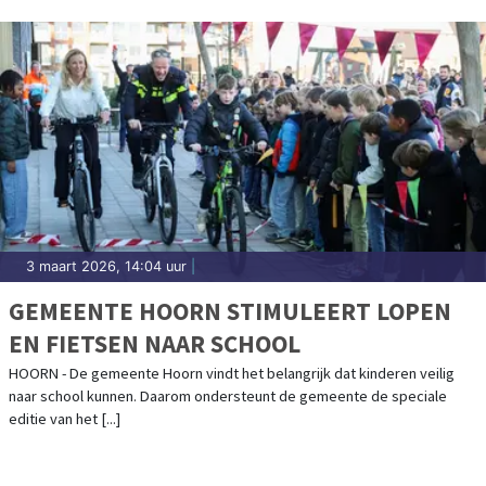
3 maart 2026, 14:04 uur
|
GEMEENTE HOORN STIMULEERT LOPEN
EN FIETSEN NAAR SCHOOL
HOORN - De gemeente Hoorn vindt het belangrijk dat kinderen veilig
naar school kunnen. Daarom ondersteunt de gemeente de speciale
editie van het [...]