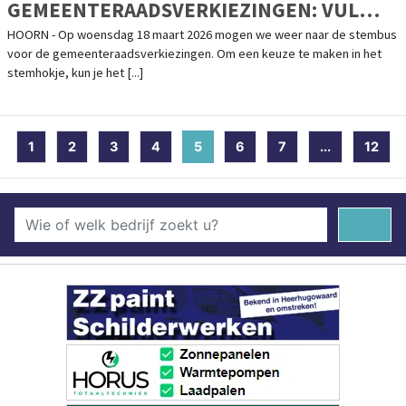
GEMEENTERAADSVERKIEZINGEN: VUL
HET KIESKOMPAS IN!
HOORN - Op woensdag 18 maart 2026 mogen we weer naar de stembus
voor de gemeenteraadsverkiezingen. Om een keuze te maken in het
stemhokje, kun je het [...]
1
2
3
4
5
(current)
6
7
...
12