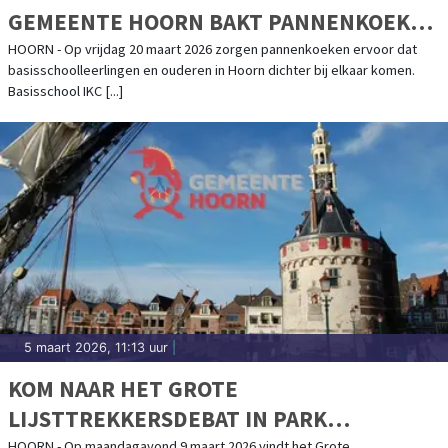
GEMEENTE HOORN BAKT PANNENKOEKEN
VOOR OUDEREN
HOORN - Op vrijdag 20 maart 2026 zorgen pannenkoeken ervoor dat
basisschoolleerlingen en ouderen in Hoorn dichter bij elkaar komen.
Basisschool IKC [...]
5 maart 2026, 11:13 uur
|
KOM NAAR HET GROTE
LIJSTTREKKERSDEBAT IN PARK
HOORN - Op maandagavond 9 maart 2026 vindt het Grote