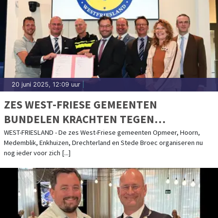
20 juni 2025, 12:09 uur
|
ZES WEST-FRIESE GEMEENTEN
BUNDELEN KRACHTEN TEGEN
ONDERMIJNING
WEST-FRIESLAND - De zes West-Friese gemeenten Opmeer, Hoorn,
Medemblik, Enkhuizen, Drechterland en Stede Broec organiseren nu
nog ieder voor zich [...]