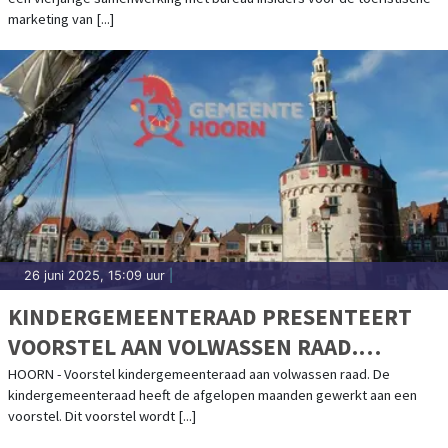
marketing van [...]
26 juni 2025, 15:09 uur
|
KINDERGEMEENTERAAD PRESENTEERT
VOORSTEL AAN VOLWASSEN RAAD.
VERDER: PREVENTIEF JEUGDBELEID,
HOORN - Voorstel kindergemeenteraad aan volwassen raad. De
kindergemeenteraad heeft de afgelopen maanden gewerkt aan een
STATIONSGEBIED, DE VEILIGHEIDSREGIO
voorstel. Dit voorstel wordt [...]
EN BUDGETHOUDERSCHAP