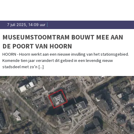
7 juli 2025, 14:09 uur
|
MUSEUMSTOOMTRAM BOUWT MEE AAN
DE POORT VAN HOORN
HOORN - Hoorn werkt aan een nieuwe invulling van het stationsgebied.
Komende tien jaar verandert dit gebied in een levendig nieuw
stadsdeel met zo’n [...]