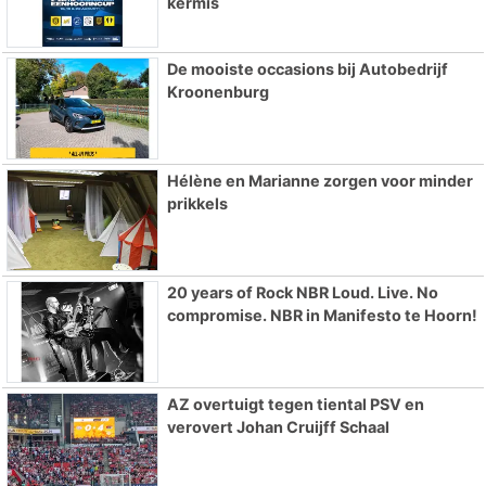
kermis
De mooiste occasions bij Autobedrijf
Kroonenburg
Hélène en Marianne zorgen voor minder
prikkels
20 years of Rock NBR Loud. Live. No
compromise. NBR in Manifesto te Hoorn!
AZ overtuigt tegen tiental PSV en
verovert Johan Cruijff Schaal