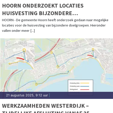
HOORN ONDERZOEKT LOCATIES
HUISVESTING BIJZONDERE
DOELGROEPEN
HOORN - De gemeente Hoorn heeft onderzoek gedaan naar mogelijke
locaties voor de huisvesting van bijzondere doelgroepen. Hieronder
vallen onder meer [...]
21 augustus 2025, 9:12 uur
|
WERKZAAMHEDEN WESTERDIJK –