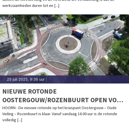
werkzaamheden duren tot en [...]
25 juli 2025, 9:36 uur
|
NIEUWE ROTONDE
OOSTERGOUW/ROZENBUURT OPEN VOOR
VERKEER
HOORN - De nieuwe rotonde op het kruispunt Oostergouw – Oude
Veiling – Rozenbuurt is klaar. Vanaf vandaag 16.00 uur is de rotonde
volledig [...]