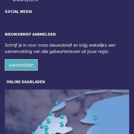
SOCIAL MEDIA
NIEUWSBRIEF AANMELDEN
Schrijf je in voor onze nieuwsbrief en krijg wekelijks een
samenvatting van alle gebeurtenissen uit jouw regio.
Aanmelden
ONLINE DAGBLADEN