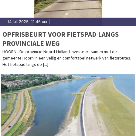
14 juli 2025, 11:46 uur
|
OPFRISBEURT VOOR FIETSPAD LANGS
PROVINCIALE WEG
HOORN - De provincie Noord-Holland investeert samen met de
gemeente Hoorn in een veilig en comfortabel netwerk van fietsroutes.
Het fietspad langs de [...]