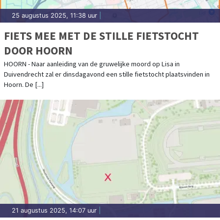
25 augustus 2025, 11:38 uur
|
FIETS MEE MET DE STILLE FIETSTOCHT
DOOR HOORN
HOORN - Naar aanleiding van de gruwelijke moord op Lisa in
Duivendrecht zal er dinsdagavond een stille fietstocht plaatsvinden in
Hoorn. De [...]
21 augustus 2025, 14:07 uur
|