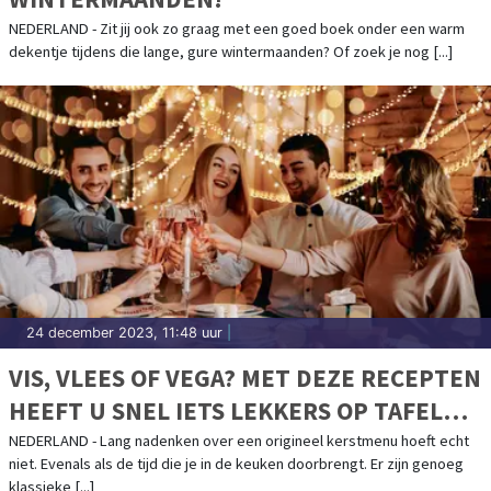
NEDERLAND - Zit jij ook zo graag met een goed boek onder een warm
dekentje tijdens die lange, gure wintermaanden? Of zoek je nog [...]
24 december 2023, 11:48 uur
|
VIS, VLEES OF VEGA? MET DEZE RECEPTEN
HEEFT U SNEL IETS LEKKERS OP TAFEL
MET KERST
NEDERLAND - Lang nadenken over een origineel kerstmenu hoeft echt
niet. Evenals als de tijd die je in de keuken doorbrengt. Er zijn genoeg
klassieke [...]