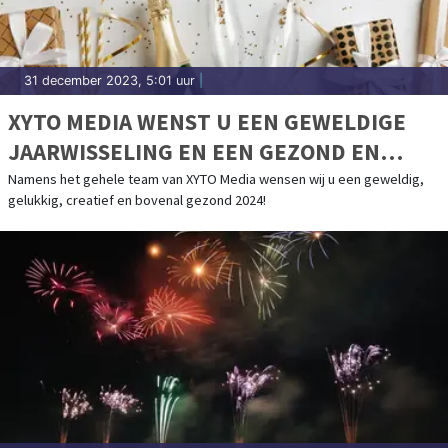
31 december 2023, 5:01 uur
|
XYTO MEDIA WENST U EEN GEWELDIGE
JAARWISSELING EN EEN GEZOND EN
CREATIEF 2024
Namens het gehele team van XYTO Media wensen wij u een geweldig,
gelukkig, creatief en bovenal gezond 2024!