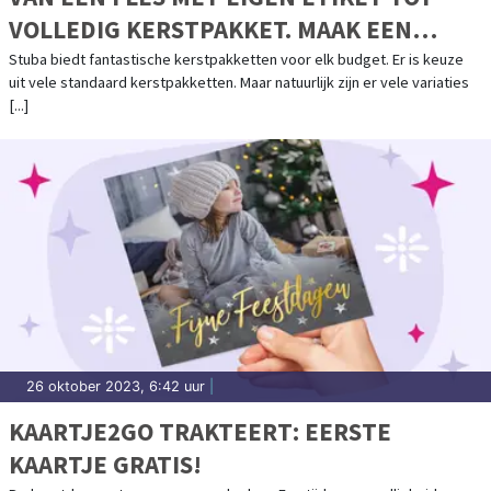
VOLLEDIG KERSTPAKKET. MAAK EEN
AFSPRAAK VOOR EEN PAKKET VAN A TOT Z
Stuba biedt fantastische kerstpakketten voor elk budget. Er is keuze
uit vele standaard kerstpakketten. Maar natuurlijk zijn er vele variaties
[...]
26 oktober 2023, 6:42 uur
|
KAARTJE2GO TRAKTEERT: EERSTE
KAARTJE GRATIS!