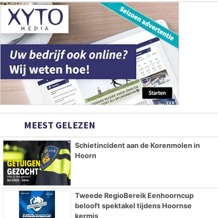
MEEST GELEZEN
Schietincident aan de Korenmolen in
Hoorn
Tweede RegioBereik Eenhoorncup
belooft spektakel tijdens Hoornse
kermis