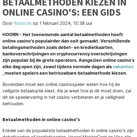
BETAALMETHODEN KIEZEN IN
ONLINE CASINO'S: EEN GIDS
Door
Redactie
op
1 februari 2024, 15:38 uur
HOORN - Het toenemende aantal betaalmethoden heeft
online casino's populairder dan ooit gemaakt. Verschillende
betalingsmethoden zoals debet- en kredietkaarten,
bankoverschrijvingen en cryptocurrency overschrijvingen
zijn populair bij de grote operators. Aangezien online casino's
elke dag open zijn, zowel tijdens normale dagen als
vakanties
, moeten spelers een betrouwbare betaalmethode kiezen.
Bovendien moet een online casinospeler weten hoe hij de
veiligste betaaloptie kiest. Als je weet hoe je dit moet doen, zal
dit de speelervaring in het casino verbeteren en je veiligheid
behouden.
Betaalmethoden in online casino's
Enkele van de populairste betaalmethoden in online casino's zijn
debetkaarten of kredietkaarten. Vooral MasterCard en Visa zijn