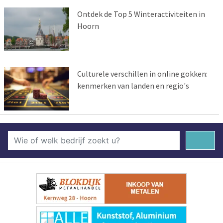
Ontdek de Top 5 Winteractiviteiten in
Hoorn
Culturele verschillen in online gokken:
kenmerken van landen en regio's