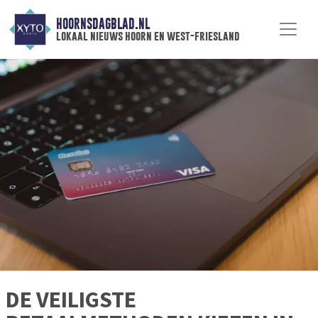
HOORNSDAGBLAD.NL
lokaal nieuws hoorn en west-friesland
DE VEILIGSTE