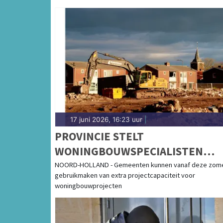
17 juni 2026, 16:23 uur
|
PROVINCIE STELT
WONINGBOUWSPECIALISTEN
BESCHIKBAAR VOOR GEMEENTE
NOORD-HOLLAND - Gemeenten kunnen vanaf deze zom
gebruikmaken van extra projectcapaciteit voor
woningbouwprojecten