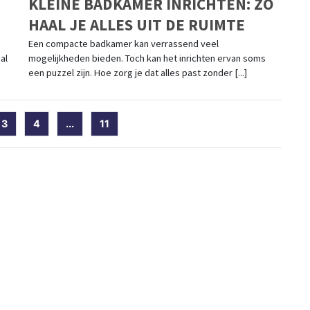
KLEINE BADKAMER INRICHTEN: ZO
HAAL JE ALLES UIT DE RUIMTE
Een compacte badkamer kan verrassend veel
al
mogelijkheden bieden. Toch kan het inrichten ervan soms
een puzzel zijn. Hoe zorg je dat alles past zonder [...]
rent)
3
4
...
11