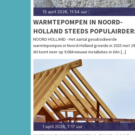
15 april 2026, 11:54 uur
|
WARMTEPOMPEN IN NOORD-
HOLLAND STEEDS POPULAIRDER
29% GROEI IN 2025
NOORD HOLLAND - Het aantal gesubsidieerde
warmtepompen in Noord-Holland groeide in 2025 met 2
dit komt neer op 9.084 nieuwe installaties in één [...]
1 april 2026, 7:17 uur
|