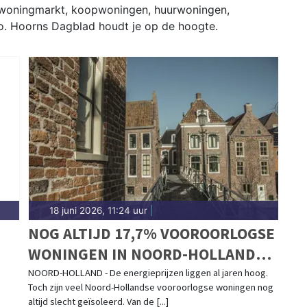
 woningmarkt, koopwoningen, huurwoningen,
o. Hoorns Dagblad houdt je op de hoogte.
18 juni 2026, 11:24 uur
|
NOG ALTIJD 17,7% VOOROORLOGSE
WONINGEN IN NOORD-HOLLAND
SLECHT GEÏSOLEERD
NOORD-HOLLAND - De energieprijzen liggen al jaren hoog.
Toch zijn veel Noord-Hollandse vooroorlogse woningen nog
R
altijd slecht geïsoleerd. Van de [...]