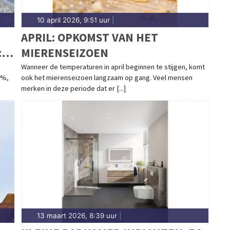
10 april 2026, 9:51 uur
|
APRIL: OPKOMST VAN HET
:
MIERENSEIZOEN
Wanneer de temperaturen in april beginnen te stijgen, komt
9%,
ook het mierenseizoen langzaam op gang. Veel mensen
merken in deze periode dat er [...]
13 maart 2026, 8:39 uur
|