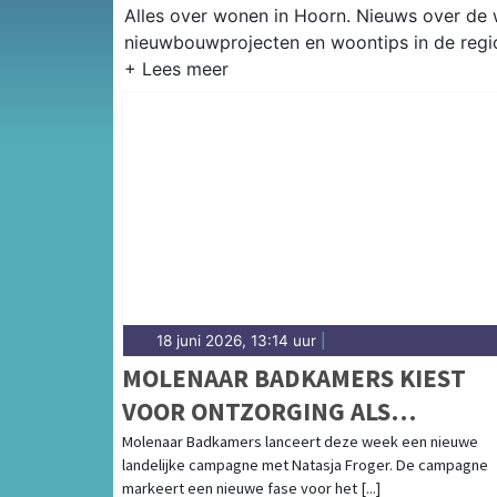
Alles over wonen in Hoorn. Nieuws over de
nieuwbouwprojecten en woontips in de regi
18 juni 2026, 13:14 uur
|
MOLENAAR BADKAMERS KIEST
VOOR ONTZORGING ALS
MERKBELOFTE IN NIEUWE
Molenaar Badkamers lanceert deze week een nieuwe
landelijke campagne met Natasja Froger. De campagne
CAMPAGNE MET NATASJA FROGE
markeert een nieuwe fase voor het [...]