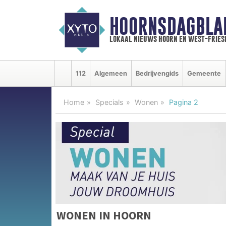
HOORNSDAGBLA
lokaal nieuws hoorn en west-fries
112
Algemeen
Bedrijvengids
Gemeente
Home
Specials
Wonen
Pagina 2
WONEN IN HOORN