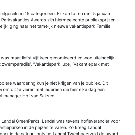
gereikt in 15 categorieën. Er kon tot en met 5 januari
arkvakanties Awards zijn hiermee echte publieksprijzen.
lijk’ ging naar het tamelijk nieuwe vakantiepark Familie
as maar liefst vijf keer genomineerd en won uiteindelijk
zwemparadijs’, ‘Vakantiepark luxe’, ‘Vakantiepark met
iere waardering kun je niet krijgen van je publiek. Dit
i om dit te vieren met iedereen die hier elke dag een
eral manager Hof van Saksen.
r Landal GreenParks. Landal was tevens hofleverancier voor
tieparken in de prijzen te vallen. Zo kreeg Landal
ark in de natuur’, ontving Landal Twenhaarsveld de award