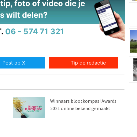
ip, foto of video die je
s wilt delen?
.
06 - 574 71 321
Post op X
Tip de redactie
Winnaars blootkompas! Awards
2021 online bekend gemaakt