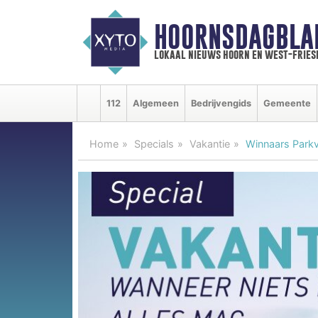
HOORNSDAGBLA
lokaal nieuws hoorn en west-fries
112
Algemeen
Bedrijvengids
Gemeente
Home
Specials
Vakantie
Winnaars Park