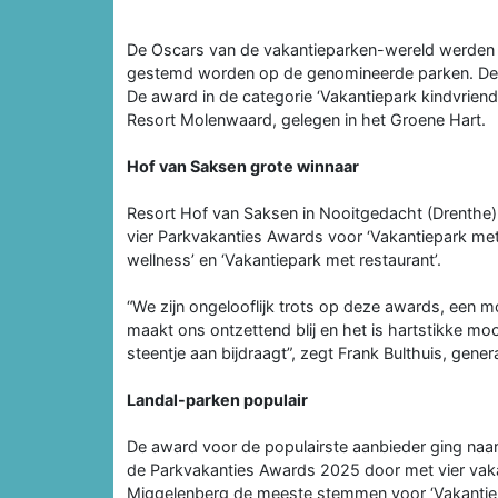
De Oscars van de vakantieparken-wereld werden uit
gestemd worden op de genomineerde parken. De P
De award in de categorie ‘Vakantiepark kindvriende
Resort Molenwaard, gelegen in het Groene Hart.
Hof van Saksen grote winnaar
Resort Hof van Saksen in Nooitgedacht (Drenthe) w
vier Parkvakanties Awards voor ‘Vakantiepark met 
wellness’ en ‘Vakantiepark met restaurant’.
“We zijn ongelooflijk trots op deze awards, een moo
maakt ons ontzettend blij en het is hartstikke moo
steentje aan bijdraagt”, zegt Frank Bulthuis, gen
Landal-parken populair
De award voor de populairste aanbieder ging naa
de Parkvakanties Awards 2025 door met vier vakan
Miggelenberg de meeste stemmen voor ‘Vakantiep