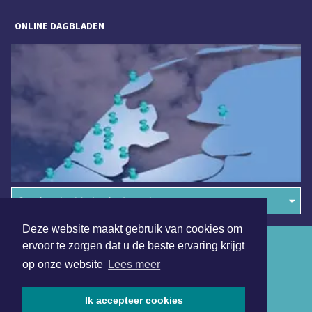
ONLINE DAGBLADEN
Overige dagbladen in de regio
Deze website maakt gebruik van cookies om
Algemene voorwaarden
ervoor te zorgen dat u de beste ervaring krijgt
op onze website
Lees meer
Disclaimer
Privacy Statement
Ik accepteer cookies