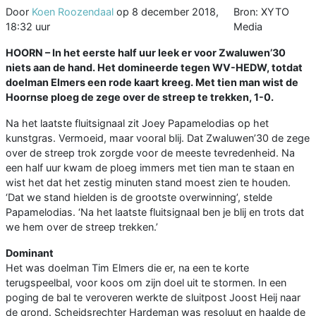
Door
Koen Roozendaal
op
8 december 2018,
Bron: XYTO
18:32 uur
Media
HOORN –
In het eerste half uur leek er voor Zwaluwen’30
niets aan de hand. Het domineerde tegen WV-HEDW,
totdat
doelman Elmers een rode kaart kreeg.
Met tien man wist d
e
Hoornse ploeg de zege over de streep te trekken, 1-0.
Na het laatste fluitsignaal zit Joey Papamelodias op het
kunstgras. Vermoeid, maar vooral blij. Dat Zwaluwen’30 de zege
over de streep trok zorgde voor de meeste tevredenheid. Na
een half uur kwam de ploeg immers met tien man te staan en
wist het dat het zestig minuten stand moest zien te houden.
‘Dat we stand hielden is de grootste overwinning’, stelde
Papamelodias. ‘Na het laatste fluitsignaal ben je blij en trots dat
we hem over de streep trekken.’
Dominant
Het was doelman Tim Elmers die er, na een te korte
terugspeelbal, voor koos om zijn doel uit te stormen. In een
poging de bal te veroveren werkte de sluitpost Joost Heij naar
de grond. Scheidsrechter Hardeman was resoluut en haalde de