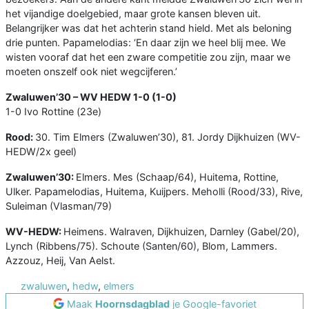
het vijandige doelgebied, maar grote kansen bleven uit.
Belangrijker was dat het achterin stand hield. Met als beloning
drie punten. Papamelodias: ‘En daar zijn we heel blij mee. We
wisten vooraf dat het een zware competitie zou zijn, maar we
moeten onszelf ook niet wegcijferen.’
Zwaluwen’30 – WV HEDW 1-0 (1-0)
1-0 Ivo Rottine (23e)
Rood:
30. Tim Elmers (Zwaluwen’30), 81. Jordy Dijkhuizen (WV-
HEDW/2x geel)
Zwaluwen’30:
Elmers. Mes (Schaap/64), Huitema, Rottine,
Ulker. Papamelodias, Huitema, Kuijpers. Meholli (Rood/33), Rive,
Suleiman (Vlasman/79)
WV-HEDW:
Heimens. Walraven, Dijkhuizen, Darnley (Gabel/20),
Lynch (Ribbens/75). Schoute (Santen/60), Blom, Lammers.
Azzouz, Heij, Van Aelst.
zwaluwen
,
hedw
,
elmers
Maak
Hoornsdagblad
je Google-favoriet