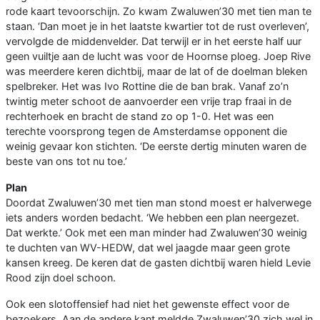
rode kaart tevoorschijn. Zo kwam Zwaluwen’30 met tien man te
staan. ‘Dan moet je in het laatste kwartier tot de rust overleven’,
vervolgde de middenvelder. Dat terwijl er in het eerste half uur
geen vuiltje aan de lucht was voor de Hoornse ploeg. Joep Rive
was meerdere keren dichtbij, maar de lat of de doelman bleken
spelbreker. Het was Ivo Rottine die de ban brak. Vanaf zo’n
twintig meter schoot de aanvoerder een vrije trap fraai in de
rechterhoek en bracht de stand zo op 1-0. Het was een
terechte voorsprong tegen de Amsterdamse opponent die
weinig gevaar kon stichten. ‘De eerste dertig minuten waren de
beste van ons tot nu toe.’
Plan
Doordat Zwaluwen’30 met tien man stond moest er halverwege
iets anders worden bedacht. ‘We hebben een plan neergezet.
Dat werkte.’ Ook met een man minder had Zwaluwen’30 weinig
te duchten van WV-HEDW, dat wel jaagde maar geen grote
kansen kreeg. De keren dat de gasten dichtbij waren hield Levie
Rood zijn doel schoon.
Ook een slotoffensief had niet het gewenste effect voor de
bezoekers. Aan de andere kant meldde Zwaluwen’30 zich wel in