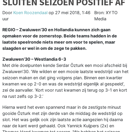
SLUITEN SEIZOEN POSITIEF AF
Door
Koen Roozendaal
op
27 mei 2018, 1:46
Bron: XYTO
uur
Media
REGIO –
Zwaluwen’30 en Hollandia kunnen zich gaan
opmaken voor de zomerstop. Beide teams hadden in de
laatste speelronde niets meer om voor te spelen, maar
slaagden er wel in om de zege te pakken.
Zwaluwen’30 – Westlandia 6-3
Met drie doelpunten kende Serdar Özturk een mooi afscheid bij
Zwaluwen’30. ‘We wilden er een mooie laatste wedstrijd van het
seizoen maken en dat ging volgens plan. Binnen een kwartier
kwamen we op 2-0 en was de wedstrijd eigenlijk al gespeeld’,
zei de aanvaller. ‘Kort voor rust kwamen zij terug op 3-1 en kort
na rust zelfs op 3-2.’
Hierna werd het even spannend maar in de zestigste minuut
gooide Özturk met zijn derde van de middag de wedstrijd op
slot. Het was gelijk ook zijn laatste actie aangezien hij daarna
naar de kant werd gehaald. Ook Yannick Kuijpers (2x) en
Thomas Hand kwamen tot scoren. ‘We hebben het seizoen