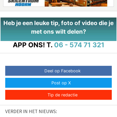
Heb je een leuke tip, foto of video die je
met ons wilt delen?
APP ONS!
T.
06 - 574 71 321
Deel op Facebook
Post op X
Tip de redactie
VERDER IN HET NIEUWS: