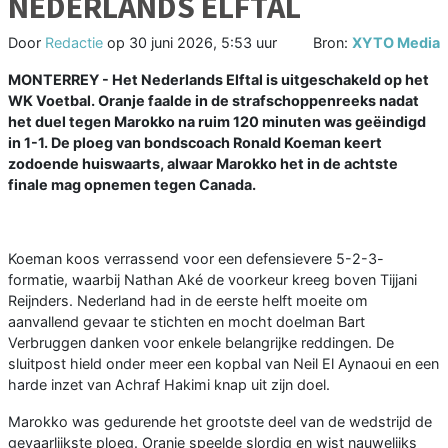
NEDERLANDS ELFTAL
Door
Redactie
op
30 juni 2026, 5:53 uur
Bron:
XYTO Media
MONTERREY - Het Nederlands Elftal is uitgeschakeld op het
WK Voetbal. Oranje faalde in de strafschoppenreeks nadat
het duel tegen Marokko na ruim 120 minuten was geëindigd
in 1-1. De ploeg van bondscoach Ronald Koeman keert
zodoende huiswaarts, alwaar Marokko het in de achtste
finale mag opnemen tegen Canada.
Koeman koos verrassend voor een defensievere 5-2-3-
formatie, waarbij Nathan Aké de voorkeur kreeg boven Tijjani
Reijnders. Nederland had in de eerste helft moeite om
aanvallend gevaar te stichten en mocht doelman Bart
Verbruggen danken voor enkele belangrijke reddingen. De
sluitpost hield onder meer een kopbal van Neil El Aynaoui en een
harde inzet van Achraf Hakimi knap uit zijn doel.
Marokko was gedurende het grootste deel van de wedstrijd de
gevaarlijkste ploeg. Oranje speelde slordig en wist nauwelijks