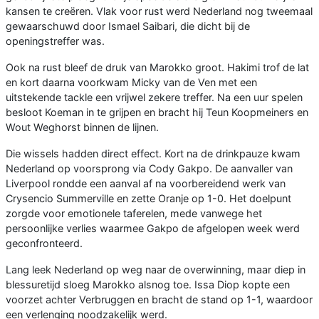
kansen te creëren. Vlak voor rust werd Nederland nog tweemaal
gewaarschuwd door Ismael Saibari, die dicht bij de
openingstreffer was.
Ook na rust bleef de druk van Marokko groot. Hakimi trof de lat
en kort daarna voorkwam Micky van de Ven met een
uitstekende tackle een vrijwel zekere treffer. Na een uur spelen
besloot Koeman in te grijpen en bracht hij Teun Koopmeiners en
Wout Weghorst binnen de lijnen.
Die wissels hadden direct effect. Kort na de drinkpauze kwam
Nederland op voorsprong via Cody Gakpo. De aanvaller van
Liverpool rondde een aanval af na voorbereidend werk van
Crysencio Summerville en zette Oranje op 1-0. Het doelpunt
zorgde voor emotionele taferelen, mede vanwege het
persoonlijke verlies waarmee Gakpo de afgelopen week werd
geconfronteerd.
Lang leek Nederland op weg naar de overwinning, maar diep in
blessuretijd sloeg Marokko alsnog toe. Issa Diop kopte een
voorzet achter Verbruggen en bracht de stand op 1-1, waardoor
een verlenging noodzakelijk werd.