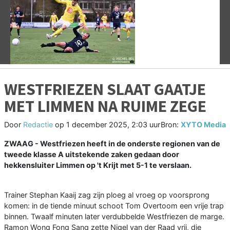
Vorige
V
WESTFRIEZEN SLAAT GAATJE
MET LIMMEN NA RUIME ZEGE
Door
Redactie
op
1 december 2025, 2:03 uur
Bron:
XYTO Media
ZWAAG - Westfriezen heeft in de onderste regionen van de
tweede klasse A uitstekende zaken gedaan door
hekkensluiter Limmen op 't Krijt met 5-1 te verslaan.
Trainer Stephan Kaaij zag zijn ploeg al vroeg op voorsprong
komen: in de tiende minuut schoot Tom Overtoom een vrije trap
binnen. Twaalf minuten later verdubbelde Westfriezen de marge.
Ramon Wong Fong Sang zette Nigel van der Raad vrij, die