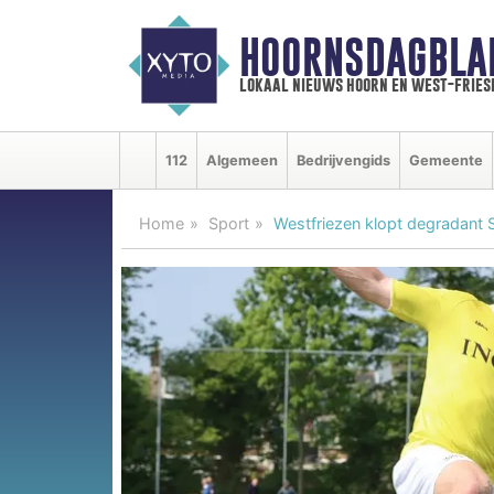
HOORNSDAGBLA
lokaal nieuws hoorn en west-fries
112
Algemeen
Bedrijvengids
Gemeente
Home
Sport
Westfriezen klopt degradant 