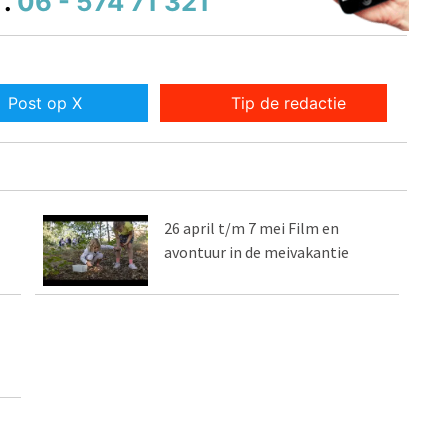
.
06 - 574 71 321
Post op X
Tip de redactie
26 april t/m 7 mei Film en
avontuur in de meivakantie