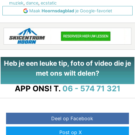
muziek
,
dance
,
ecstatic
Maak
Hoornsdagblad
je Google-favoriet
Heb je een leuke tip, foto of video die je
met ons wilt delen?
APP ONS!
T.
06 - 574 71 321
Deel op Facebook
Post op X