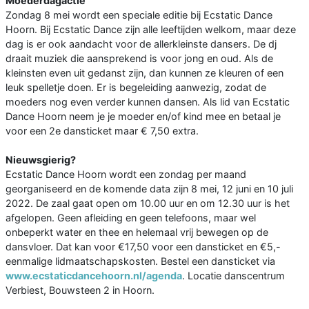
Moederdagactie
Zondag 8 mei wordt een speciale editie bij Ecstatic Dance
Hoorn. Bij Ecstatic Dance zijn alle leeftijden welkom, maar deze
dag is er ook aandacht voor de allerkleinste dansers. De dj
draait muziek die aansprekend is voor jong en oud. Als de
kleinsten even uit gedanst zijn, dan kunnen ze kleuren of een
leuk spelletje doen. Er is begeleiding aanwezig, zodat de
moeders nog even verder kunnen dansen. Als lid van Ecstatic
Dance Hoorn neem je je moeder en/of kind mee en betaal je
voor een 2e dansticket maar € 7,50 extra.
Nieuwsgierig?
Ecstatic Dance Hoorn wordt een zondag per maand
georganiseerd en de komende data zijn 8 mei, 12 juni en 10 juli
2022. De zaal gaat open om 10.00 uur en om 12.30 uur is het
afgelopen. Geen afleiding en geen telefoons, maar wel
onbeperkt water en thee en helemaal vrij bewegen op de
dansvloer. Dat kan voor €17,50 voor een dansticket en €5,-
eenmalige lidmaatschapskosten. Bestel een dansticket via
www.ecstaticdancehoorn.nl/agenda
. Locatie danscentrum
Verbiest, Bouwsteen 2 in Hoorn.