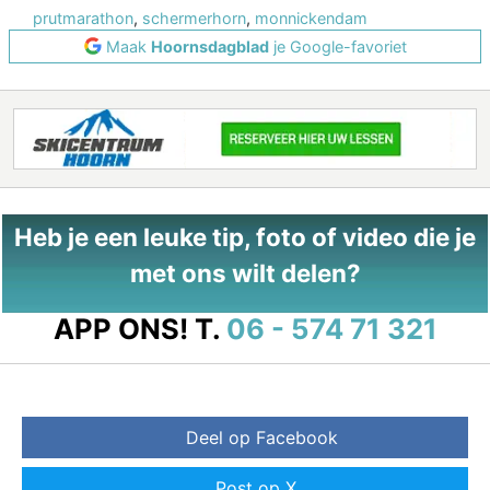
prutmarathon
,
schermerhorn
,
monnickendam
Maak
Hoornsdagblad
je Google-favoriet
Heb je een leuke tip, foto of video die je
met ons wilt delen?
APP ONS!
T.
06 - 574 71 321
Deel op Facebook
Post op X