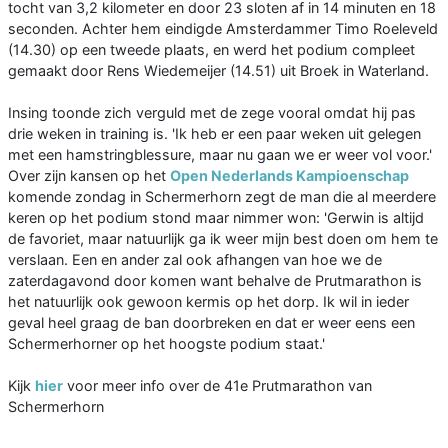
tocht van 3,2 kilometer en door 23 sloten af in 14 minuten en 18
seconden. Achter hem eindigde Amsterdammer Timo Roeleveld
(14.30) op een tweede plaats, en werd het podium compleet
gemaakt door Rens Wiedemeijer (14.51) uit Broek in Waterland.
Insing toonde zich verguld met de zege vooral omdat hij pas
drie weken in training is. 'Ik heb er een paar weken uit gelegen
met een hamstringblessure, maar nu gaan we er weer vol voor.'
Over zijn kansen op het
Open Nederlands Kampioenschap
komende zondag in Schermerhorn zegt de man die al meerdere
keren op het podium stond maar nimmer won: 'Gerwin is altijd
de favoriet, maar natuurlijk ga ik weer mijn best doen om hem te
verslaan. Een en ander zal ook afhangen van hoe we de
zaterdagavond door komen want behalve de Prutmarathon is
het natuurlijk ook gewoon kermis op het dorp. Ik wil in ieder
geval heel graag de ban doorbreken en dat er weer eens een
Schermerhorner op het hoogste podium staat.'
Kijk
hier
voor meer info over de 41e Prutmarathon van
Schermerhorn