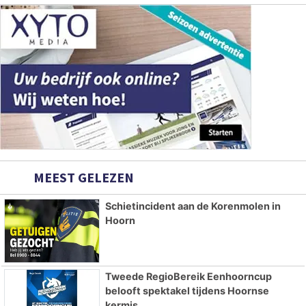
MEEST GELEZEN
Schietincident aan de Korenmolen in
Hoorn
Tweede RegioBereik Eenhoorncup
belooft spektakel tijdens Hoornse
kermis