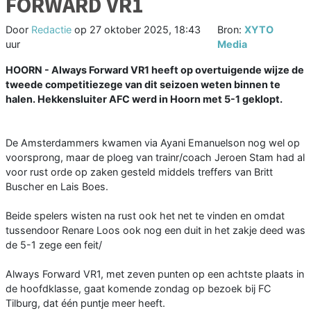
FORWARD VR1
Door
Redactie
op
27 oktober 2025, 18:43
Bron:
XYTO
uur
Media
HOORN - Always Forward VR1 heeft op overtuigende wijze de
tweede competitiezege van dit seizoen weten binnen te
halen. Hekkensluiter AFC werd in Hoorn met 5-1 geklopt.
De Amsterdammers kwamen via Ayani Emanuelson nog wel op
voorsprong, maar de ploeg van trainr/coach Jeroen Stam had al
voor rust orde op zaken gesteld middels treffers van Britt
Buscher en Lais Boes.
Beide spelers wisten na rust ook het net te vinden en omdat
tussendoor Renare Loos ook nog een duit in het zakje deed was
de 5-1 zege een feit/
Always Forward VR1, met zeven punten op een achtste plaats in
de hoofdklasse, gaat komende zondag op bezoek bij FC
Tilburg, dat één puntje meer heeft.