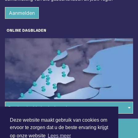
Aanmelden
ONLINE DAGBLADEN
Overige dagbladen in de regio
Deze website maakt gebruik van cookies om
Algemene voorwaarden
ervoor te zorgen dat u de beste ervaring krijgt
op onze website
Lees meer
Disclaimer