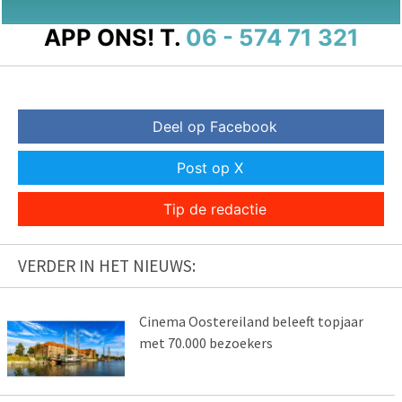
APP ONS!
T.
06 - 574 71 321
Deel op Facebook
Post op X
Tip de redactie
VERDER IN HET NIEUWS:
Cinema Oostereiland beleeft topjaar
met 70.000 bezoekers