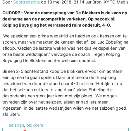
Door
Sportredactie
op
13 mei 2018, 21:14 uur
Bron: XYTO Media
OUDORP –
Voor de damesploeg van De Blokkers is de kans op
deelname aan de nacompetitie verkeken. Op bezoek bij
Kolping Boys ging het verrassend ruim onderuit, 4-0.
‘We speelden een prima wedstrijd en hadden ook kansen om te
scoren, maar we maakten de kansen niet af’, zei Luc Ebbeling na
afloop. ‘Gezien de laatste weken was het qua veldspel één van
onze beste wedstrijden.’ vervolgde de coach. Tegen Kolping
Boys ging De Blokkers echter wel ruim onderuit.
Bij een 2-0 achterstand koos De Blokkers ervoor om achterin
één op één te gaan spelen. Daar profiteerde de thuisploeg
uitstekend van door de stand naar 4-0 te tillen. ‘Het lijkt er op
dat het seizoen net iets te lang duurt’, aldus Ebbeling die
desondanks een sterk jaar kent met zijn ploeg. ‘We mogen
tevreden zijn over het seizoen, alleen er had iets meer
ingezeten. In de laatste wedstrijden willen we het seizoen goed
afsluiten.’
seizoen
,
blokkers