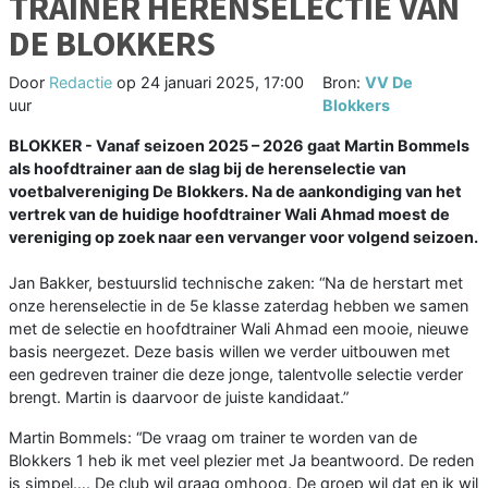
TRAINER HERENSELECTIE VAN
DE BLOKKERS
Door
Redactie
op
24 januari 2025, 17:00
Bron:
VV De
uur
Blokkers
BLOKKER - Vanaf seizoen 2025 – 2026 gaat Martin Bommels
als hoofdtrainer aan de slag bij de herenselectie van
voetbalvereniging De Blokkers. Na de aankondiging van het
vertrek van de huidige hoofdtrainer Wali Ahmad moest de
vereniging op zoek naar een vervanger voor volgend seizoen.
Jan Bakker, bestuurslid technische zaken: “Na de herstart met
onze herenselectie in de 5e klasse zaterdag hebben we samen
met de selectie en hoofdtrainer Wali Ahmad een mooie, nieuwe
basis neergezet. Deze basis willen we verder uitbouwen met
een gedreven trainer die deze jonge, talentvolle selectie verder
brengt. Martin is daarvoor de juiste kandidaat.”
Martin Bommels: “De vraag om trainer te worden van de
Blokkers 1 heb ik met veel plezier met Ja beantwoord. De reden
is simpel…. De club wil graag omhoog. De groep wil dat en ik wil