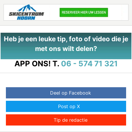
Heb je een leuke tip, foto of video die je
met ons wilt delen?
APP ONS!
T.
06 - 574 71 321
Deel op Facebook
Post op X
Tip de redactie