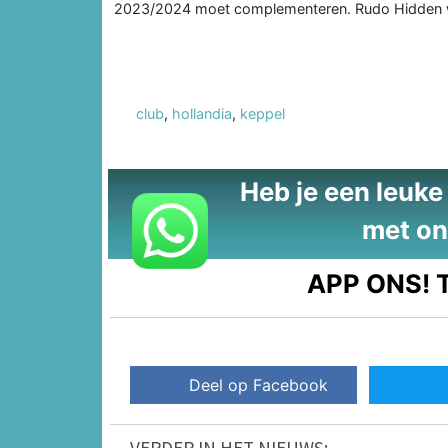
2023/2024 moet complementeren. Rudo Hidden w
club
,
hollandia
,
keppel
Heb je een leuke t
met on
APP ONS!
T
Deel op Facebook