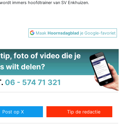
ordt immers hoofdtrainer van SV Enkhuizen.
Maak
Hoornsdagblad
je Google-favoriet
ip, foto of video die je
s wilt delen?
.
06 - 574 71 321
Post op X
Tip de redactie