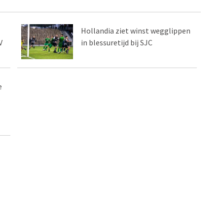
Hollandia ziet winst wegglippen
V
in blessuretijd bij SJC
e
.