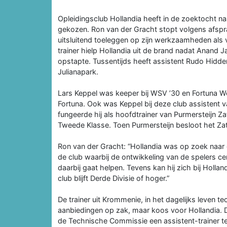
Opleidingsclub Hollandia heeft in de zoektocht naa
gekozen. Ron van der Gracht stopt volgens afspr
uitsluitend toeleggen op zijn werkzaamheden als
trainer hielp Hollandia uit de brand nadat Anan
opstapte. Tussentijds heeft assistent Rudo Hidden
Julianapark.
Lars Keppel was keeper bij WSV ’30 en Fortuna Wor
Fortuna. Ook was Keppel bij deze club assistent
fungeerde hij als hoofdtrainer van Purmersteijn 
Tweede Klasse. Toen Purmersteijn besloot het Zate
Ron van der Gracht: “Hollandia was op zoek naar e
de club waarbij de ontwikkeling van de spelers cen
daarbij gaat helpen. Tevens kan hij zich bij Hollan
club blijft Derde Divisie of hoger.”
De trainer uit Krommenie, in het dagelijks leven te
aanbiedingen op zak, maar koos voor Hollandia
de Technische Commissie een assistent-trainer te