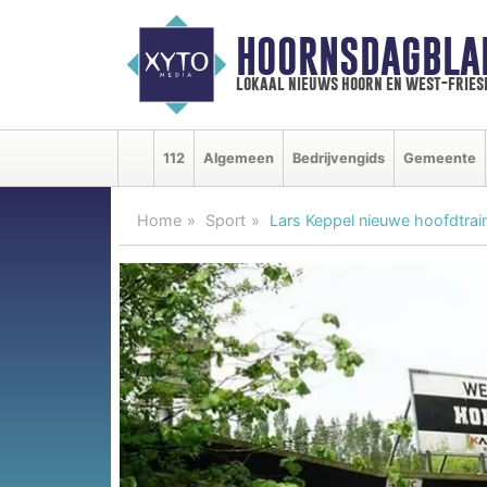
HOORNSDAGBLA
lokaal nieuws hoorn en west-fries
112
Algemeen
Bedrijvengids
Gemeente
Home
Sport
Lars Keppel nieuwe hoofdtrain