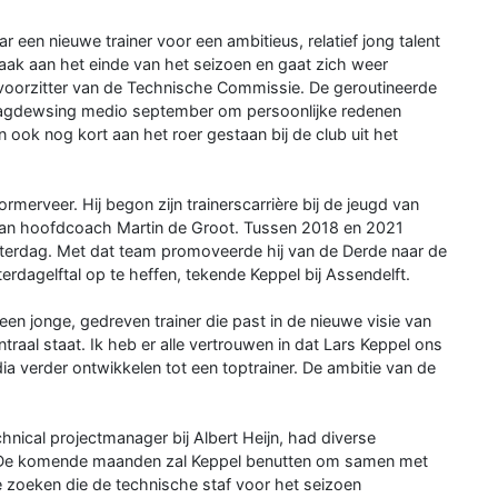
r een nieuwe trainer voor een ambitieus, relatief jong talent
aak aan het einde van het seizoen en gaat zich weer
 voorzitter van de Technische Commissie. De geroutineerde
d Jagdewsing medio september om persoonlijke redenen
 ook nog kort aan het roer gestaan bij de club uit het
merveer. Hij begon zijn trainerscarrière bij de jeugd van
 van hoofdcoach Martin de Groot. Tussen 2018 en 2021
Zaterdag. Met dat team promoveerde hij van de Derde naar de
rdagelftal op te heffen, tekende Keppel bij Assendelft.
en jonge, gedreven trainer die past in de nieuwe visie van
traal staat. Ik heb er alle vertrouwen in dat Lars Keppel ons
dia verder ontwikkelen tot een toptrainer. De ambitie van de
chnical projectmanager bij Albert Heijn, had diverse
. De komende maanden zal Keppel benutten om samen met
 zoeken die de technische staf voor het seizoen