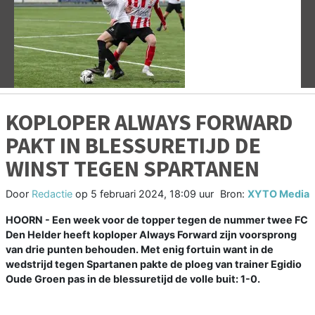
Vorige
V
KOPLOPER ALWAYS FORWARD
PAKT IN BLESSURETIJD DE
WINST TEGEN SPARTANEN
Door
Redactie
op
5 februari 2024, 18:09 uur
Bron:
XYTO Media
HOORN - Een week voor de topper tegen de nummer twee FC
Den Helder heeft koploper Always Forward zijn voorsprong
van drie punten behouden. Met enig fortuin want in de
wedstrijd tegen Spartanen pakte de ploeg van trainer Egidio
Oude Groen pas in de blessuretijd de volle buit: 1-0.