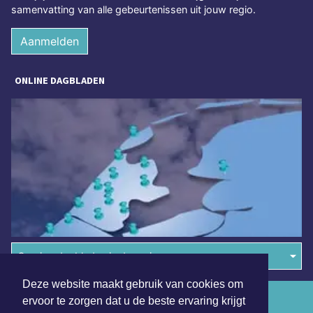
samenvatting van alle gebeurtenissen uit jouw regio.
Aanmelden
ONLINE DAGBLADEN
Overige dagbladen in de regio
Deze website maakt gebruik van cookies om
Algemene voorwaarden
ervoor te zorgen dat u de beste ervaring krijgt