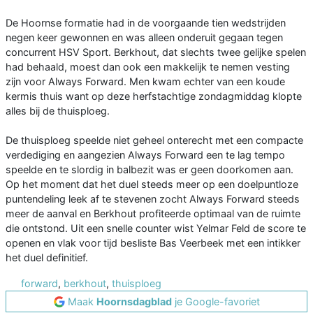
De Hoornse formatie had in de voorgaande tien wedstrijden
negen keer gewonnen en was alleen onderuit gegaan tegen
concurrent HSV Sport. Berkhout, dat slechts twee gelijke spelen
had behaald, moest dan ook een makkelijk te nemen vesting
zijn voor Always Forward. Men kwam echter van een koude
kermis thuis want op deze herfstachtige zondagmiddag klopte
alles bij de thuisploeg.
De thuisploeg speelde niet geheel onterecht met een compacte
verdediging en aangezien Always Forward een te lag tempo
speelde en te slordig in balbezit was er geen doorkomen aan.
Op het moment dat het duel steeds meer op een doelpuntloze
puntendeling leek af te stevenen zocht Always Forward steeds
meer de aanval en Berkhout profiteerde optimaal van de ruimte
die ontstond. Uit een snelle counter wist Yelmar Feld de score te
openen en vlak voor tijd besliste Bas Veerbeek met een intikker
het duel definitief.
forward
,
berkhout
,
thuisploeg
Maak
Hoornsdagblad
je Google-favoriet