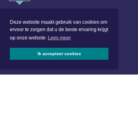
Hoofdvestiging:
van Benthuizenlaan 1
Deze website maakt gebruik van cookies om
1701 BZ Heerhugowaard
ervoor te zorgen dat u de beste ervaring krijgt
op onze website
Lees meer
072 8200 600
redactie@xyto.nl
www.xyto.nl
Ik accepteer cookies
SOCIAL MEDIA
NIEUWSBRIEF AANMELDEN
Schrijf je in voor onze nieuwsbrief en krijg wekelijks een
samenvatting van alle gebeurtenissen uit jouw regio.
Aanmelden
ONLINE DAGBLADEN