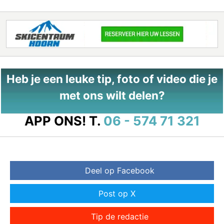
Heb je een leuke tip, foto of video die je
met ons wilt delen?
APP ONS!
T.
06 - 574 71 321
Deel op Facebook
Post op X
Tip de redactie