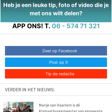
Heb je een leuke tip, foto of video die je
met ons wilt delen?
APP ONS!
T.
06 - 574 71 321
Deel op Facebook
Post op X
Tip de redactie
VERDER IN HET NIEUWS:
Marije van Haarlem is dé
Klimaatburgemeester van gemeente