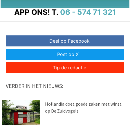
APP ONS!
T.
06 - 574 71 321
Deel op Facebook
Post op X
Tip de redactie
VERDER IN HET NIEUWS:
Hollandia doet goede zaken met winst
op De Zuidvogels