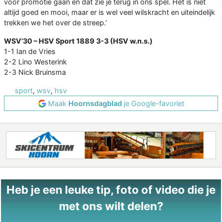
voor promotie gaan en dat zie je terug in ons spel. Het is niet
altijd goed en mooi, maar er is wel veel wilskracht en uiteindelijk
trekken we het over de streep.’
WSV’30 – HSV Sport 1889 3-3 (HSV w.n.s.)
1-1 Ian de Vries
2-2 Lino Westerink
2-3 Nick Bruinsma
sport
,
wsv
,
hsv
Maak
Hoornsdagblad
je Google-favoriet
Heb je een leuke tip, foto of video die je
met ons wilt delen?