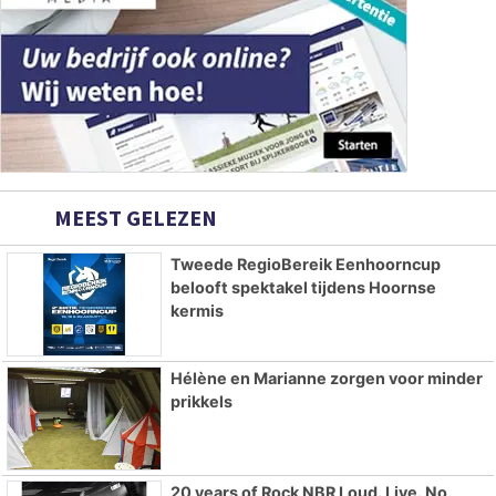
MEEST GELEZEN
Tweede RegioBereik Eenhoorncup
belooft spektakel tijdens Hoornse
kermis
Hélène en Marianne zorgen voor minder
prikkels
20 years of Rock NBR Loud. Live. No