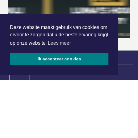
Deze website maakt gebruik van cookies om
ervoor te zorgen dat u de beste ervaring krijgt
op onze website
Lees meer
Ik accepteer cookies
|
Nieuws | Sport | Evenementen
Hoofdvestiging:
van Benthuizenlaan 1
1701 BZ Heerhugowaard
072 8200 600
redactie@xyto.nl
www.xyto.nl