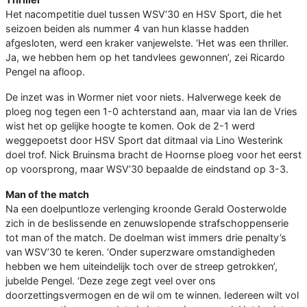
Het nacompetitie duel tussen WSV’30 en HSV Sport, die het
seizoen beiden als nummer 4 van hun klasse hadden
afgesloten, werd een kraker vanjewelste. ‘Het was een thriller.
Ja, we hebben hem op het tandvlees gewonnen’, zei Ricardo
Pengel na afloop.
De inzet was in Wormer niet voor niets. Halverwege keek de
ploeg nog tegen een 1-0 achterstand aan, maar via Ian de Vries
wist het op gelijke hoogte te komen. Ook de 2-1 werd
weggepoetst door HSV Sport dat ditmaal via Lino Westerink
doel trof. Nick Bruinsma bracht de Hoornse ploeg voor het eerst
op voorsprong, maar WSV’30 bepaalde de eindstand op 3-3.
Man of the match
Na een doelpuntloze verlenging kroonde Gerald Oosterwolde
zich in de beslissende en zenuwslopende strafschoppenserie
tot man of the match. De doelman wist immers drie penalty’s
van WSV’30 te keren. ‘Onder superzware omstandigheden
hebben we hem uiteindelijk toch over de streep getrokken’,
jubelde Pengel. ‘Deze zege zegt veel over ons
doorzettingsvermogen en de wil om te winnen. Iedereen wilt vol