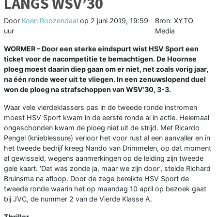
LANGS WSV’30
Door
Koen Roozendaal
op
2 juni 2019, 19:59
Bron: XYTO
uur
Media
WORMER – Door een sterke eindspurt wist HSV Sport een
ticket voor de nacompetitie te bemachtigen. De Hoornse
ploeg moest daarin diep gaan om er niet, net zoals vorig jaar,
na één ronde weer uit te vliegen. In een zenuwslopend duel
won de ploeg na strafschoppen van WSV’30, 3-3.
Waar vele vierdeklassers pas in de tweede ronde instromen
moest HSV Sport kwam in de eerste ronde al in actie. Helemaal
ongeschonden kwam de ploeg niet uit de strijd. Met Ricardo
Pengel (knieblessure) verloor het voor rust al een aanvaller en in
het tweede bedrijf kreeg Nando van Drimmelen, op dat moment
al gewisseld, wegens aanmerkingen op de leiding zijn tweede
gele kaart. ‘Dat was zonde ja, maar we zijn door’, stelde Richard
Bruinsma na afloop. Door de zege bereikte HSV Sport de
tweede ronde waarin het op maandag 10 april op bezoek gaat
bij JVC, de nummer 2 van de Vierde Klasse A.
Thriller