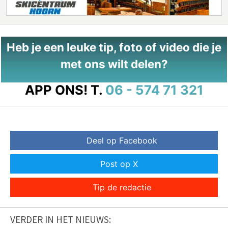
Heb je een leuke tip, foto of video die je
met ons wilt delen?
APP ONS!
T.
06 - 574 71 321
Deel op Facebook
Post op X
Tip de redactie
VERDER IN HET NIEUWS: