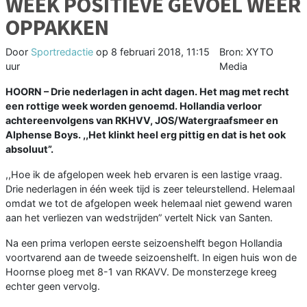
WEEK POSITIEVE GEVOEL WEER
OPPAKKEN
Door
Sportredactie
op
8 februari 2018, 11:15
Bron: XYTO
uur
Media
HOORN – Drie nederlagen in acht dagen. Het mag met recht
een rottige week worden genoemd. Hollandia verloor
achtereenvolgens van RKHVV, JOS/Watergraafsmeer en
Alphense Boys. ,,Het
klinkt heel erg pittig en dat is het ook
absoluut”.
,,Hoe ik de afgelopen week heb ervaren is een lastige vraag.
Drie nederlagen in één week tijd is zeer teleurstellend. Helemaal
omdat we tot de afgelopen week helemaal niet gewend waren
aan het verliezen van wedstrijden” vertelt Nick van Santen.
Na een prima verlopen eerste seizoenshelft begon Hollandia
voortvarend aan de tweede seizoenshelft. In eigen huis won de
Hoornse ploeg met 8-1 van RKAVV. De monsterzege kreeg
echter geen vervolg.