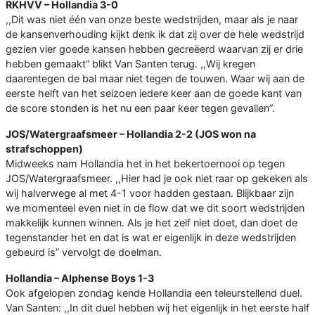
RKHVV – Hollandia 3-0
,,Dit was niet één van onze beste wedstrijden, maar als je naar
de kansenverhouding kijkt denk ik dat zij over de hele wedstrijd
gezien vier goede kansen hebben gecreëerd waarvan zij er drie
hebben gemaakt” blikt Van Santen terug. ,,Wij kregen
daarentegen de bal maar niet tegen de touwen. Waar wij aan de
eerste helft van het seizoen iedere keer aan de goede kant van
de score stonden is het nu een paar keer tegen gevallen”.
JOS/Watergraafsmeer – Hollandia 2-2 (JOS won na
strafschoppen)
Midweeks nam Hollandia het in het bekertoernooi op tegen
JOS/Watergraafsmeer. ,,Hier had je ook niet raar op gekeken als
wij halverwege al met 4-1 voor hadden gestaan. Blijkbaar zijn
we momenteel even niet in de flow dat we dit soort wedstrijden
makkelijk kunnen winnen. Als je het zelf niet doet, dan doet de
tegenstander het en dat is wat er eigenlijk in deze wedstrijden
gebeurd is” vervolgt de doelman.
Hollandia – Alphense Boys 1-3
Ook afgelopen zondag kende Hollandia een teleurstellend duel.
Van Santen: ,,In dit duel hebben wij het eigenlijk in het eerste half